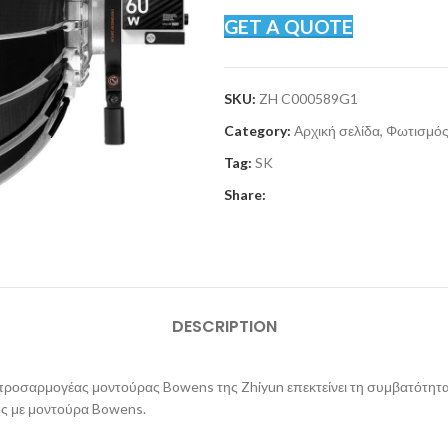
GET A QUOTE
SKU:
ZH C000589G1
Category:
Αρχική σελίδα, Φωτισμός
Tag:
SK
Share:
DESCRIPTION
προσαρμογέας μοντούρας Bowens της Zhiyun επεκτείνει τη συμβατότητ
ς με μοντούρα Bowens.