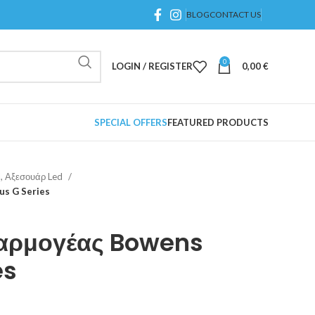
BLOG
CONTACT US
0
LOGIN / REGISTER
0,00
€
SPECIAL OFFERS
FEATURED PRODUCTS
d, Αξεσουάρ Led
s G Series
αρμογέας Bowens
es