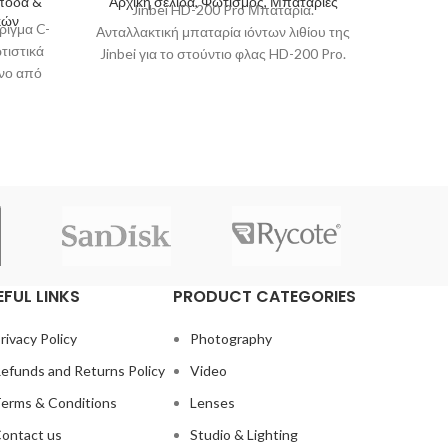
όποδα &
Αρχική σελίδα, Φωτισμός, Μπαταρίες
Αρχικ
Jinbei HD-200 Pro Μπαταρία.
κών
P
ριγμα C-
LUUCCO
Ανταλλακτική μπαταρία ιόντων λιθίου της
τιστικά
Το LU
Jinbei για το στούντιο φλας HD-200 Pro.
ένο από
πυκνω
Όταν η μπαταρία αυτή
ότητα
επαγγ
εγγραφή
EFUL LINKS
PRODUCT CATEGORIES
rivacy Policy
Photography
efunds and Returns Policy
Video
erms & Conditions
Lenses
ontact us
Studio & Lighting