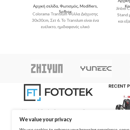
Αρχική
Αρχική σελίδα, Φωτισμός, Modifiers,
Κε
Jinbei 
Sofbox
Colorama Translum Φύλλα Διάχυσης
Stand 
30x30cm, Σετ 6. Το Translum είναι ένα
και εξ
ευέλικτο, ημιδιαφανές υλικό
ανοξ
πολυπροπυλενίου σχεδιασμένο για τη
διάχυση του
RECENT 
We specialise in all aspects regarding
photography and videography on a pan-Cyprian
We value your privacy
base.
We use cookies to enhance your browsing experience, serve