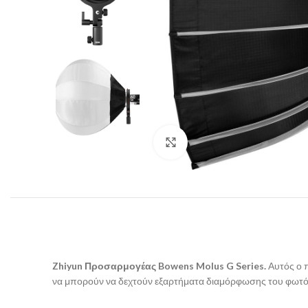
Click to enlarge
Zhiyun Προσαρμογέας Bowens M
olus G
Series.
Αυτός ο 
να μπορούν να δεχτούν εξαρτήματα διαμόρφωσης του φωτό