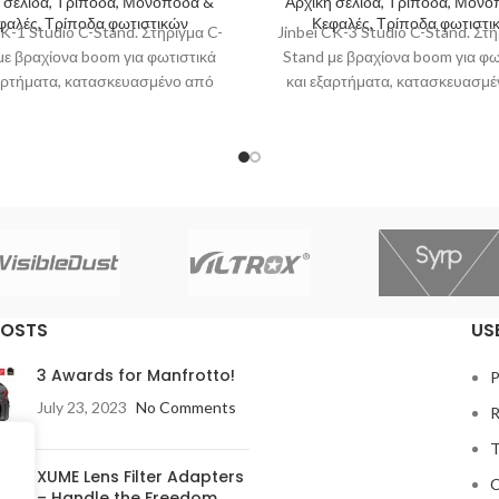
 σελίδα, Τρίποδα, Μονόποδα &
Αρχική σελίδα, Τρίποδα, Μον
φαλές, Τρίποδα φωτιστικών
Κεφαλές, Τρίποδα φωτιστι
CK-1 Studio C-Stand. Στήριγμα C-
Jinbei CK-3 Studio C-Stand. Στή
με βραχίονα boom για φωτιστικά
Stand με βραχίονα boom για φω
αρτήματα, κατασκευασμένο από
και εξαρτήματα, κατασκευασμ
είδωτο ατσάλι με δυνατότητα
ανοξείδωτο ατσάλι με δυνατ
στήριξης
στήριξης
POSTS
US
3 Awards for Manfrotto!
P
July 23, 2023
No Comments
R
T
XUME Lens Filter Adapters
C
– Handle the Freedom