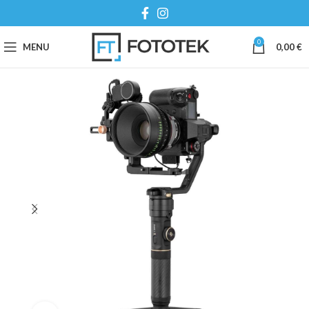
0
MENU
0,00
€