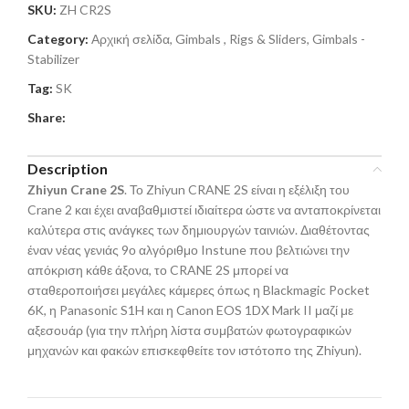
SKU:
ZH CR2S
Category:
Αρχική σελίδα, Gimbals , Rigs & Sliders, Gimbals -
Stabilizer
Tag:
SK
Share:
Description
Zhiyun Crane 2S
. Το Zhiyun CRANE 2S είναι η εξέλιξη του
Crane 2 και έχει αναβαθμιστεί ιδιαίτερα ώστε να ανταποκρίνεται
καλύτερα στις ανάγκες των δημιουργών ταινιών. Διαθέτοντας
έναν νέας γενιάς 9ο αλγόριθμο Instune που βελτιώνει την
απόκριση κάθε άξονα, το CRANE 2S μπορεί να
σταθεροποιήσει μεγάλες κάμερες όπως η Blackmagic Pocket
6K, η Panasonic S1H και η Canon EOS 1DX Mark II μαζί με
αξεσουάρ (για την πλήρη λίστα συμβατών φωτογραφικών
μηχανών και φακών επισκεφθείτε τον ιστότοπο της Zhiyun).