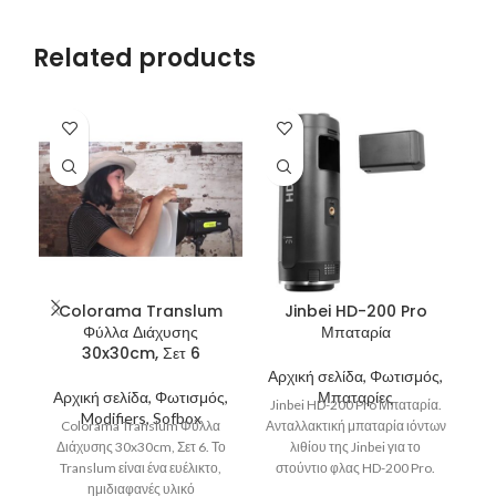
Related products
Colorama Translum
Jinbei HD-200 Pro
Φύλλα Διάχυσης
Μπαταρία
30x30cm, Σετ 6
Αρχική σελίδα, Φωτισμός,
Α
Αρχική σελίδα, Φωτισμός,
Μπαταρίες
Jinbei HD-200 Pro Μπαταρία.
J
Modifiers, Sofbox
Colorama Translum Φύλλα
Ανταλλακτική μπαταρία ιόντων
φ
Διάχυσης 30x30cm, Σετ 6. Το
λιθίου της Jinbei για το
τ
Translum είναι ένα ευέλικτο,
στούντιο φλας HD-200 Pro.
ημιδιαφανές υλικό
Όταν η μπαταρία αυτή