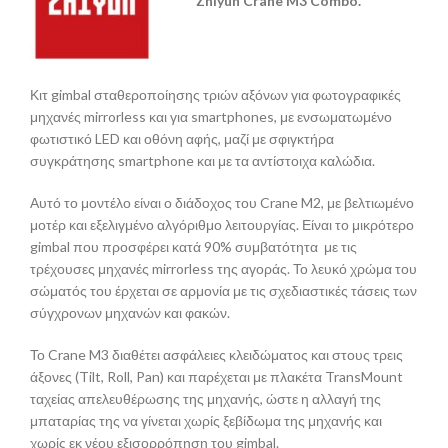
Κιτ gimbal σταθεροποίησης τριών αξόνων για φωτογραφικές
μηχανές mirrorless και για smartphones, με ενσωματωμένο
φωτιστικό LED και οθόνη αφής, μαζί με σφιγκτήρα
συγκράτησης smartphone και με τα αντίστοιχα καλώδια.
Αυτό το μοντέλο είναι ο διάδοχος του Crane M2, με βελτιωμένο
μοτέρ και εξελιγμένο αλγόριθμο λειτουργίας. Είναι το μικρότερο
gimbal που προσφέρει κατά 90% συμβατότητα με τις
τρέχουσες μηχανές mirrorless της αγοράς. Το λευκό χρώμα του
σώματός του έρχεται σε αρμονία με τις σχεδιαστικές τάσεις των
σύγχρονων μηχανών και φακών.
Το Crane M3 διαθέτει ασφάλειες κλειδώματος και στους τρεις
άξονες (Tilt, Roll, Pan) και παρέχεται με πλακέτα TransMount
ταχείας απελευθέρωσης της μηχανής, ώστε η αλλαγή της
μπαταρίας της να γίνεται χωρίς ξεβίδωμα της μηχανής και
χωρίς εκ νέου εξισορρόπηση του gimbal.