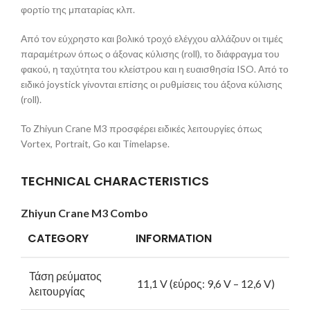
φορτίο της μπαταρίας κλπ.
Από τον εύχρηστο και βολικό τροχό ελέγχου αλλάζουν οι τιμές
παραμέτρων όπως ο άξονας κύλισης (roll), το διάφραγμα του
φακού, η ταχύτητα του κλείστρου και η ευαισθησία ISO. Από το
ειδικό joystick γίνονται επίσης οι ρυθμίσεις του άξονα κύλισης
(roll).
Το Zhiyun Crane Μ3 προσφέρει ειδικές λειτουργίες όπως
Vortex, Portrait, Go και Timelapse.
TECHNICAL CHARACTERISTICS
Zhiyun Crane M3
Combo
CATEGORY
INFORMATION
Τάση ρεύματος
11,1 V (εύρος: 9,6 V – 12,6 V)
λειτουργίας