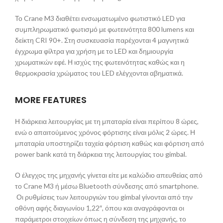
Το Crane M3 διαθέτει ενσωματωμένο φωτιστικό LED για
συμπληρωματικό φωτισμό με φωτεινότητα 800 lumens και
δείκτη CRI 90+. Στη συσκευασία παρέχονται 4 μαγνητικά
έγχρωμα φίλτρα για χρήση με το LED και δημιουργία
χρωματικών εφέ. Η ισχύς της φωτεινότητας καθώς και η
θερμοκρασία χρώματος του LED ελέγχονται αβηματικά.
MORE FEATURES
Η διάρκεια λειτουργίας με τη μπαταρία είναι περίπου 8 ώρες,
ενώ ο απαιτούμενος χρόνος φόρτισης είναι μόλις 2 ώρες. Η
μπαταρία υποστηρίζει ταχεία φόρτιση καθώς και φόρτιση από
power bank κατά τη διάρκεια της λειτουργίας του gimbal.
Ο έλεγχος της μηχανής γίνεται είτε με καλώδιο απευθείας από
το Crane M3 ή μέσω Bluetooth σύνδεσης από smartphone.
Οι ρυθμίσεις των λειτουργιών του gimbal γίνονται από την
οθόνη αφής διαγωνίου 1,22″, όπου και αναγράφονται οι
παράμετροι στοιχείων όπως η σύνδεση της μηχανής, το