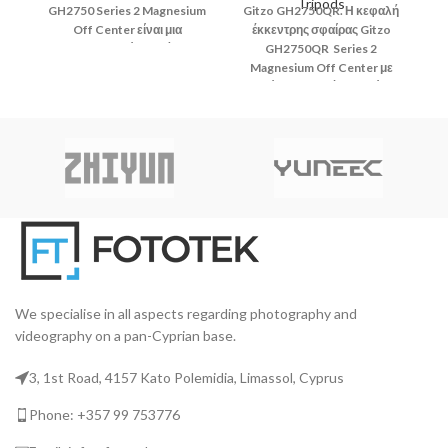
Tripods
GH2750 Series 2 Magnesium
Gitzo GH2750QR. Η κεφαλή
G
Off Center είναι μια
έκκεντρης σφαίρας Gitzo
εξαιρετικά ομαλή,
GH2750QR Series 2
επαγγελματικής κατηγορίας
Magnesium Off Center με
κεφαλή τριπόδου,
ταχεία απελευθέρωση είναι
τα
κατασκευασμένη από
μια εξαιρετικά ομαλή,
ελαφρύ, υψηλής ποιότητας
επαγγελματικής κατηγορίας
ε
μαγνήσιο.
κεφαλή τριπόδου,
κατασκευασμένη από
κ
ελαφρύ, υψηλής ποιότητας
υ
μαγνήσιο
We specialise in all aspects regarding photography and
videography on a pan-Cyprian base.
3, 1st Road, 4157 Kato Polemidia, Limassol, Cyprus
Phone: +357 99 753776