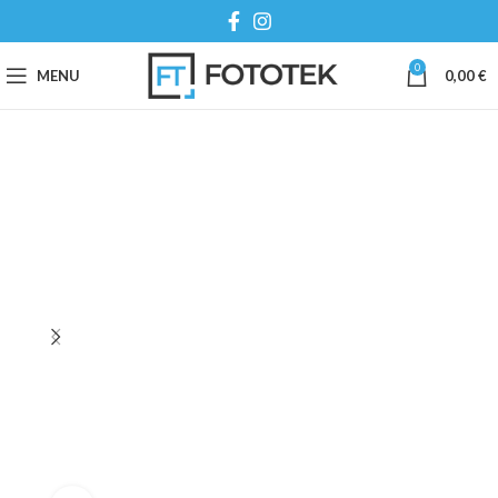
0
MENU
0,00
€