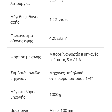
2,4 GHz
λειτουργίας
Μέγεθος οθόνης
1,22 ίντσες
αφής
Φωτεινότητα
2
420 cd/m
οθόνης αφής
Μπορεί να φορτίσει μηχανές
Φόρτιση μηχανής
ρεύματος 5 V / 1 A
Συμβατά μοντέλα
Μηχανές με θηλυκό
μηχανών
σπείρωμα τριπόδου 1/4″
Μέγιστο βάρος
1000 g
μηχανής
Βραχίονας
Μέχρι 100 mm