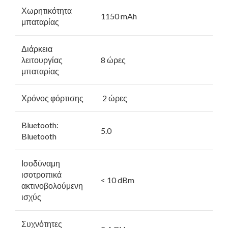
Χωρητικότητα
1150 mAh
μπαταρίας
Διάρκεια
λειτουργίας
8 ώρες
μπαταρίας
Χρόνος φόρτισης
2 ώρες
Bluetooth:
5.0
Bluetooth
Ισοδύναμη
ισοτροπικά
< 10 dBm
ακτινοβολούμενη
ισχύς
Συχνότητες