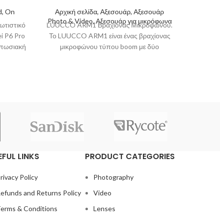
d, On
Αρχική σελίδα, Αξεσουάρ, Αξεσουάρ
Photo & Video, Αξεσουάρ για μικρόφωνα
Αρχι
ωτιστικό
LUUCCO ARM1 Βραχίονας Μικροφώνου.
Manfrott
i P6 Pro
Το LUUCCO ARM1 είναι ένας βραχίονας
μεσαί
υπωσιακή
μικροφώνου τύπου boom με δύο
εξοπλισ
τμήματα, ιδανικός για streamers,
podcasters,
EFUL LINKS
PRODUCT CATEGORIES
rivacy Policy
Photography
efunds and Returns Policy
Video
erms & Conditions
Lenses