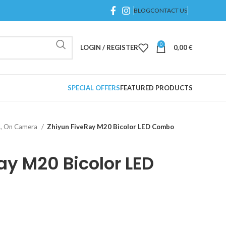
BLOG
CONTACT US
0
LOGIN / REGISTER
0,00
€
SPECIAL OFFERS
FEATURED PRODUCTS
ed, On Camera
Zhiyun FiveRay M20 Bicolor LED Combo
ay M20 Bicolor LED