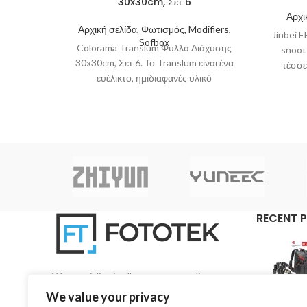
30x30cm, Σετ 6
Αρχι
Αρχική σελίδα, Φωτισμός, Modifiers,
Jinbei 
Sofbox
Colorama Translum Φύλλα Διάχυσης
snoot 
30x30cm, Σετ 6. Το Translum είναι ένα
τέσσε
ευέλικτο, ημιδιαφανές υλικό
πολυπροπυλενίου σχεδιασμένο για τη
διάχυση του
RECENT 
We specialise in all aspects regarding
photography and videography on a pan-Cyprian
We value your privacy
base.