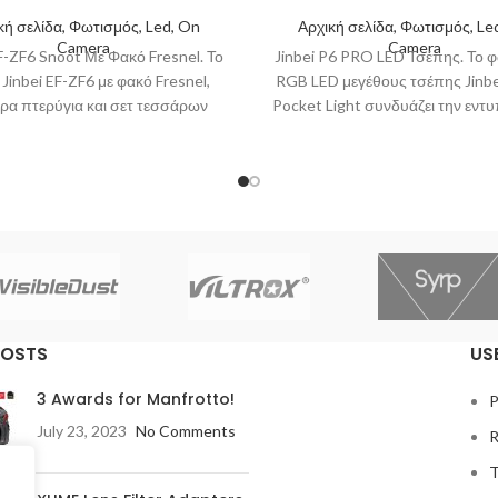
κή σελίδα, Φωτισμός, Led, On
Αρχική σελίδα, Φωτισμός, Le
Camera
Camera
EF-ZF6 Snoot Με Φακό Fresnel. Το
Jinbei P6 PRO LED Τσέπης. Το φ
Jinbei EF-ZF6 με φακό Fresnel,
RGB LED μεγέθους τσέπης Jinbe
ρα πτερύγια και σετ τεσσάρων
Pocket Light συνδυάζει την εντ
έγχρωμων φίλτρων
ισχύ
POSTS
US
3 Awards for Manfrotto!
P
July 23, 2023
No Comments
R
T