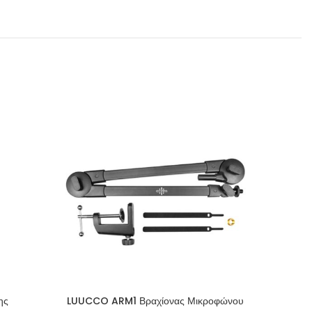
ης
LUUCCO ARM1 Βραχίονας Μικροφώνου
Manfrot