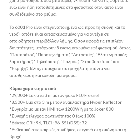
χρησιμοποιήσετε δύο μπαταρίες V-Mount και να τις φορτίζετε
ενώ είναι ήδη τοποθετημένες στο φωτιστικό όταν αυτό είναι
συνδεδεμένο στο ρεύμα.
Το 600d Pro είναι στεγανοποιημένο ως προς τη σκόνη και το
νερό), οπότε είναι κατασκευασμένο για να αντέχει σε
οποιοδήποτε περιβάλλον λήψης. Όσον αφορά τις επιπλέον
δυνατότητες, υπάρχουν 8 ενσωματωμένα εφέ φωτισμού, όπως
“Παπαράτσι”, “Πυροτεχνήματα”, “Αστραπές”, “Ελαττωματικός
λαμπτήρας”, “Τηλεόραση”, “Παλμός”, “Στροβοσκόπιο” και
“Έκρηξη”. Τέλος, παρέχεται σε τροχήλατη τσάντα για
αποθήκευση και εύκολη μεταφορά.
Κύρια χαρακτηριστικά
*29,300+ Lux στα 3 m με τον φακό F10 Fresnel
*8,500+ Lux στα 3 m με τον ανακλαστήρα Hyper Reflector
*Συγκρίσιμο με εάν HMI των 1200W ή με το Joker 800
*Συνεχής έλεγχος φωτεινότητας 0 έως 100%
*Δείκτες CRI: 96, TLCI: 96, SSI (D55): 72
*Ανθεκτικό στις καιρικές συνθήκες, στεγανό στη σκόνη και τη
βροχή