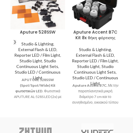
Aputure 528SSW
Aputure Accent B7C
Kit 8x θήκη φόρτισης
Studio & Lighting
,
External Flash & LED
,
Studio & Lighting
,
Reporter LED / Film Light
,
External Flash & LED
,
R
Studio Light
,
Studio
Reporter LED / Film Light
,
Continuous Light Sets
,
Studio Light
,
Studio
Studio LED / Continuous
Continuous Light Sets
,
S
Light
Studio LED / Continuous
APUTURE 528SSW
Light
(Spot/Spot/Wide) Kit
Aputure Accent B7C.
Με την
δί
φωτιστικών LED
. Φωτιστικά
παραπλανητικά μικρή
APUTURE AL-528S LED (2x) με
διάμετρο 7 cm και το
υψηλό δείκτη χρωματικής
συνηθισμένο, οικιακού τύπου
Αλ
απόδοσης (Ra>95). Με τις
βιδωτό ντουί E26 / 27, είναι
λυχνίες CRI πλήρως
εύκολο να παραβλέψουμε την
χρ
αναβαθμισμένες από CRI88 σε
πληθώρα των δυνατοτήτων
CRI (95+), το AL-528 παράγει
που μπορεί να προσφέρει ο
φ
χρωματικά πιστό και φυσικό
λαμπτήρας Aputure Accent