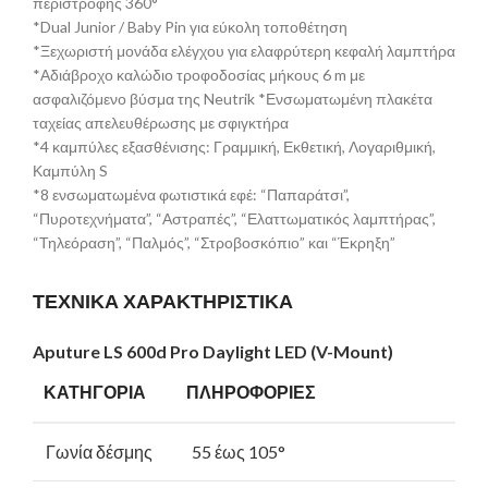
περιστροφής 360°
*Dual Junior / Baby Pin για εύκολη τοποθέτηση
*Ξεχωριστή μονάδα ελέγχου για ελαφρύτερη κεφαλή λαμπτήρα
*Αδιάβροχο καλώδιο τροφοδοσίας μήκους 6 m με
ασφαλιζόμενο βύσμα της Neutrik *Ενσωματωμένη πλακέτα
ταχείας απελευθέρωσης με σφιγκτήρα
*4 καμπύλες εξασθένισης: Γραμμική, Εκθετική, Λογαριθμική,
Καμπύλη S
*8 ενσωματωμένα φωτιστικά εφέ: “Παπαράτσι”,
“Πυροτεχνήματα”, “Αστραπές”, “Ελαττωματικός λαμπτήρας”,
“Τηλεόραση”, “Παλμός”, “Στροβοσκόπιο” και “Έκρηξη”
ΤΕΧΝΙΚΑ ΧΑΡΑΚΤΗΡΙΣΤΙΚΑ
Aputure LS 600d Pro Daylight LED (V-Mount)
ΚΑΤΗΓΟΡΙΑ
ΠΛΗΡΟΦΟΡΙΕΣ
Γωνία δέσμης
55 έως 105°