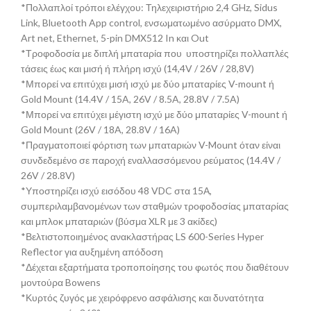
*Πολλαπλοί τρόποι ελέγχου: Τηλεχειριστήριο 2,4 GHz, Sidus
Link, Bluetooth App control, ενσωματωμένο ασύρματο DMX,
Art net, Ethernet, 5-pin DMX512 In και Out
*Τροφοδοσία με διπλή μπαταρία που υποστηρίζει πολλαπλές
τάσεις έως και μισή ή πλήρη ισχύ (14,4V / 26V / 28,8V)
*Μπορεί να επιτύχει μισή ισχύ με δύο μπαταρίες V-mount ή
Gold Mount (14.4V / 15A, 26V / 8.5A, 28.8V / 7.5A)
*Μπορεί να επιτύχει μέγιστη ισχύ με δύο μπαταρίες V-mount ή
Gold Mount (26V / 18A, 28.8V / 16A)
*Πραγματοποιεί φόρτιση των μπαταριών V-Mount όταν είναι
συνδεδεμένο σε παροχή εναλλασσόμενου ρεύματος (14.4V /
26V / 28.8V)
*Υποστηρίζει ισχύ εισόδου 48 VDC στα 15Α,
συμπεριλαμβανομένων των σταθμών τροφοδοσίας μπαταρίας
και μπλοκ μπαταριών (βύσμα XLR με 3 ακίδες)
*Βελτιστοποιημένος ανακλαστήρας LS 600-Series Hyper
Reflector για αυξημένη απόδοση
*Δέχεται εξαρτήματα τροποποίησης του φωτός που διαθέτουν
μοντούρα Bowens
*Κυρτός ζυγός με χειρόφρενο ασφάλισης και δυνατότητα