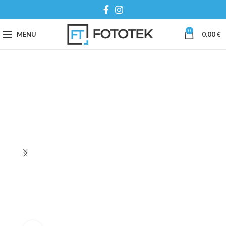
0
MENU
0,00
€