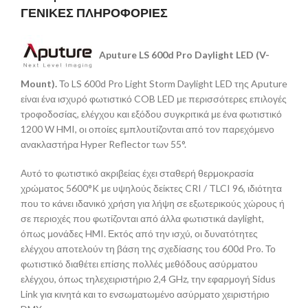
ΓΕΝΙΚΕΣ ΠΛΗΡΟΦΟΡΙΕΣ
A
puture LS 600d Pro Daylight LED (V-
Mount).
Το LS 600d Pro Light Storm Daylight LED της Aputure
είναι ένα ισχυρό φωτιστικό COB LED με περισσότερες επιλογές
τροφοδοσίας, ελέγχου και εξόδου συγκριτικά με ένα φωτιστικό
1200 W HMI, οι οποίες εμπλουτίζονται από τον παρεχόμενο
ανακλαστήρα Hyper Reflector των 55°.
Αυτό το φωτιστικό ακριβείας έχει σταθερή θερμοκρασία
χρώματος 5600°K με υψηλούς δείκτες CRI / TLCI 96, ιδιότητα
που το κάνει ιδανικό χρήση για λήψη σε εξωτερικούς χώρους ή
σε περιοχές που φωτίζονται από άλλα φωτιστικά daylight,
όπως μονάδες HMI. Εκτός από την ισχύ, οι δυνατότητες
ελέγχου αποτελούν τη βάση της σχεδίασης του 600d Pro. Το
φωτιστικό διαθέτει επίσης πολλές μεθόδους ασύρματου
ελέγχου, όπως τηλεχειριστήριο 2,4 GHz, την εφαρμογή Sidus
Link για κινητά και το ενσωματωμένο ασύρματο χειριστήριο