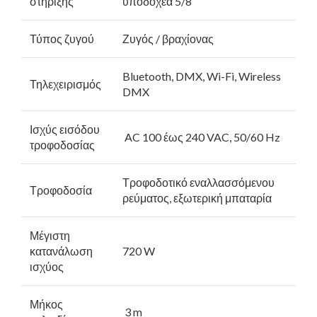
στήριξης
υποδοχέα 5/8″
Τύπος ζυγού
Ζυγός / βραχίονας
Bluetooth, DMX, Wi-Fi, Wireless
Τηλεχειρισμός
DMX
Ισχύς εισόδου
AC 100 έως 240 VAC, 50/60 Hz
τροφοδοσίας
Τροφοδοτικό εναλλασσόμενου
Τροφοδοσία
ρεύματος, εξωτερική μπαταρία
Μέγιστη
κατανάλωση
720 W
ισχύος
Μήκος
3 m