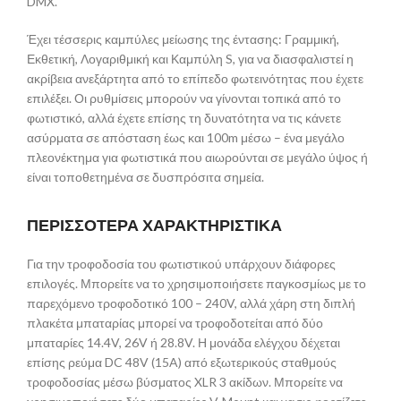
DMX.
Έχει τέσσερις καμπύλες μείωσης της έντασης: Γραμμική,
Εκθετική, Λογαριθμική και Καμπύλη S, για να διασφαλιστεί η
ακρίβεια ανεξάρτητα από το επίπεδο φωτεινότητας που έχετε
επιλέξει. Οι ρυθμίσεις μπορούν να γίνονται τοπικά από το
φωτιστικό, αλλά έχετε επίσης τη δυνατότητα να τις κάνετε
ασύρματα σε απόσταση έως και 100m μέσω – ένα μεγάλο
πλεονέκτημα για φωτιστικά που αιωρούνται σε μεγάλο ύψος ή
είναι τοποθετημένα σε δυσπρόσιτα σημεία.
ΠΕΡΙΣΣΟΤΕΡΑ ΧΑΡΑΚΤΗΡΙΣΤΙΚΑ
Για την τροφοδοσία του φωτιστικού υπάρχουν διάφορες
επιλογές. Μπορείτε να το χρησιμοποιήσετε παγκοσμίως με το
παρεχόμενο τροφοδοτικό 100 – 240V, αλλά χάρη στη διπλή
πλακέτα μπαταρίας μπορεί να τροφοδοτείται από δύο
μπαταρίες 14.4V, 26V ή 28.8V. Η μονάδα ελέγχου δέχεται
επίσης ρεύμα DC 48V (15A) από εξωτερικούς σταθμούς
τροφοδοσίας μέσω βύσματος XLR 3 ακίδων. Μπορείτε να