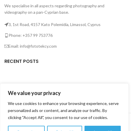
We specialise in all aspects regarding photography and
h
videography on a pan-Cyprian base.
i
3, 1st Road, 4157 Kato Polemidia, Limassol, Cyprus
i
Phone: +357 99 753776
B
Email: info@fototekcy.com
RECENT POSTS
USEFUL LINKS
We value your privacy
PRODUCT CATEGORIES
We use cookies to enhance your browsing experience, serve
personalized ads or content, and analyze our traffic. By
FOTOTEK
2026 CREATED BY
DIGITAL MARKETING CITY
.
clicking "Accept All", you consent to our use of cookies.