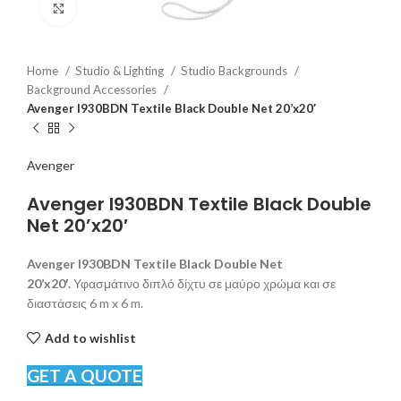
Click to enlarge
Home
Studio & Lighting
Studio Backgrounds
Background Accessories
Avenger I930BDN Textile Black Double Net 20’x20′
Avenger
Avenger I930BDN Textile Black Double
Net 20’x20′
Avenger I930BDN Textile Black Double Net
20’x20′.
Υφασμάτινο διπλό δίχτυ σε μαύρο χρώμα και σε
διαστάσεις 6 m x 6 m.
Add to wishlist
GET A QUOTE