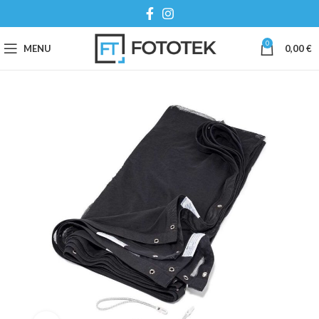
0
MENU
0,00
€