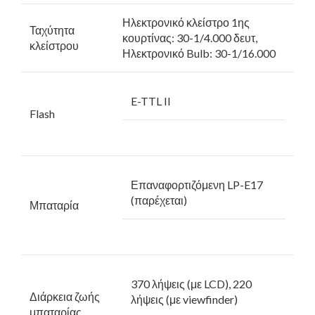
Ηλεκτρονικό κλείστρο 1ης
Ταχύτητα
κουρτίνας: 30-1/4.000 δευτ,
κλείστρου
Ηλεκτρονικό Bulb: 30-1/16.000
E-TTL II
Flash
Επαναφορτιζόμενη LP-E17
(παρέχεται)
Μπαταρία
370 λήψεις (με LCD), 220
Διάρκεια ζωής
λήψεις (με viewfinder)
μπαταρίας