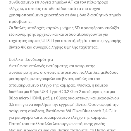
συνδυασμένο επιλογέα σημείων AF και τον πίσω τροχό
ελέγχου, ο οποίος τοποθετεί δύο από τα πιο συχνά
χρησιμοποιούμενα χειριστήρια σε ένα μόνο διαισθητικό σημείο
πρόσβασης.
Οι διπλές υποδοχές καρτών μνήμης SD προσφέρουν ευελιξία
εξοικονόμησης αρχείων και και οι δύο αξιολογούνται για
ταχύτητες κάρτας UHS-II για υποστήριξη άπταιστης εγγραφής
βίντεο 4K και συνεχούς λήψης υψηλής ταχύτητας.
Ευέλικτη Συνδεσιμότητα
Διατίθενται επιλογές ενσύρματης και ασύρματης
συνδεσιμότητας, οι οποίες επιτρέπουν πολλαπλές μεθόδους
μεταφοράς φωτογραφιών και βίντεο, καθώς και τον
απομακρυσμένο έλεγχο της κάμερας. Φυσικά, η κάμερα
διαθέτει μια θύρα USB Type-C 3.2 Gen 2 κατά μήκος και μια
θύρα micro-HDMI, μαζί με θύρες ακουστικών και μικροφώνου
3,5 mm για να ωφελήσει την εγγραφή βίντεο. Όσον αφορά την
ασύρματη σύνδεση, διατίθενται Wi-Fi και Bluetooth 2,4 GHz
για μεταφορά και απομακρυσμένο έλεγχο της κάμερας.
Παπούτσια πολλαπλών λειτουργιών επόμενης γενιάς
Μια ενημέρωση σε ένα συμβατικό παπούτσι, το Παπούτσια