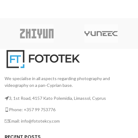
στοιβαγμένο αισθητήρα
πλήρους κάδρου,
ενημερωμένη απόδοση AF και
εκλεπτυσμένη σχεδίαση
αμαξώματος, η EOS R3 είναι η
πρώτη κάμερα της σειράς 3
μετά την ταινία
We specialise in all aspects regarding photography and
videography on a pan-Cyprian base.
3, 1st Road, 4157 Kato Polemidia, Limassol, Cyprus
Phone: +357 99 753776
Email: info@fototekcy.com
RECENT POSTS