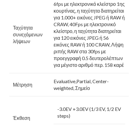
6fps με ηλεκτρονικό κλείστρο 1ης
κουρτίνας, η ταχύτητα διατηρείται
για 1.000+ εικόνες JPEG ή RAW ή
CRAW, 40Fps με ηλεκτρονικό
Ταχύτητα
κλείστρο, η ταχύτητα διατηρείται
συνεχόμενων
για 120 εικόνες JPEG ή 56
λήψεων
εικόνες RAW ή 100 CRAW, Λήψη
ριπής RAW στα 30fps με
προεγγραφή 0.5 δευτερολέπτων
για μέγιστο αριθμό περ. 158 καρέ
Evaluative,Partial, Center-
Μέτρηση
weighted, Σημείο
-3.0EV +3.0EV (1/3 EV, 1/2 EV
steps)
Έκθεση