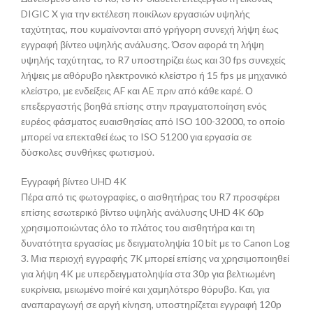
DIGIC X για την εκτέλεση ποικίλων εργασιών υψηλής
ταχύτητας, που κυμαίνονται από γρήγορη συνεχή λήψη έως
εγγραφή βίντεο υψηλής ανάλυσης. Όσον αφορά τη λήψη
υψηλής ταχύτητας, το R7 υποστηρίζει έως και 30 fps συνεχείς
λήψεις με αθόρυβο ηλεκτρονικό κλείστρο ή 15 fps με μηχανικό
κλείστρο, με ενδείξεις AF και AE πριν από κάθε καρέ. Ο
επεξεργαστής βοηθά επίσης στην πραγματοποίηση ενός
ευρέος φάσματος ευαισθησίας από ISO 100-32000, το οποίο
μπορεί να επεκταθεί έως το ISO 51200 για εργασία σε
δύσκολες συνθήκες φωτισμού.
Εγγραφή βίντεο UHD 4K
Πέρα από τις φωτογραφίες, ο αισθητήρας του R7 προσφέρει
επίσης εσωτερικό βίντεο υψηλής ανάλυσης UHD 4K 60p
χρησιμοποιώντας όλο το πλάτος του αισθητήρα και τη
δυνατότητα εργασίας με δειγματοληψία 10 bit με το Canon Log
3. Μια περιοχή εγγραφής 7K μπορεί επίσης να χρησιμοποιηθεί
για λήψη 4K με υπερδειγματοληψία στα 30p για βελτιωμένη
ευκρίνεια, μειωμένο moiré και χαμηλότερο θόρυβο. Και, για
αναπαραγωγή σε αργή κίνηση, υποστηρίζεται εγγραφή 120p