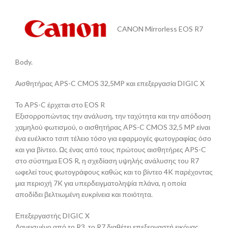
CANON Mirrorless EOS R7
Body.
Αισθητήρας APS-C CMOS 32,5MP και επεξεργασία DIGIC X
Το APS-C έρχεται στο EOS R
Εξισορροπώντας την ανάλυση, την ταχύτητα και την απόδοση
χαμηλού φωτισμού, ο αισθητήρας APS-C CMOS 32,5 MP είναι
ένα ευέλικτο τσιπ τέλειο τόσο για εφαρμογές φωτογραφίας όσο
και για βίντεο. Ως ένας από τους πρώτους αισθητήρες APS-C
στο σύστημα EOS R, η σχεδίαση υψηλής ανάλυσης του R7
ωφελεί τους φωτογράφους καθώς και το βίντεο 4K παρέχοντας
μια περιοχή 7K για υπερδειγματοληψία πλάνα, η οποία
αποδίδει βελτιωμένη ευκρίνεια και ποιότητα.
Επεξεργαστής DIGIC X
Δανεισμένο από το R3, το R7 διαθέτει επεξεργαστή εικόνας