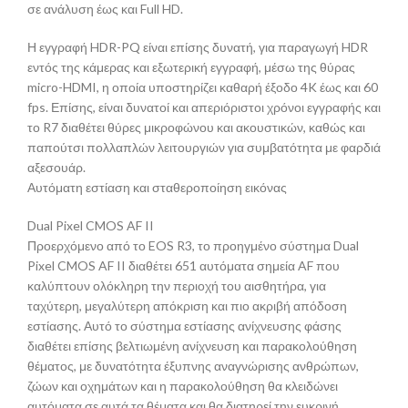
σε ανάλυση έως και Full HD.
Η εγγραφή HDR-PQ είναι επίσης δυνατή, για παραγωγή HDR
εντός της κάμερας και εξωτερική εγγραφή, μέσω της θύρας
micro-HDMI, η οποία υποστηρίζει καθαρή έξοδο 4K έως και 60
fps. Επίσης, είναι δυνατοί και απεριόριστοι χρόνοι εγγραφής και
το R7 διαθέτει θύρες μικροφώνου και ακουστικών, καθώς και
παπούτσι πολλαπλών λειτουργιών για συμβατότητα με φαρδιά
αξεσουάρ.
Αυτόματη εστίαση και σταθεροποίηση εικόνας
Dual Pixel CMOS AF II
Προερχόμενο από το EOS R3, το προηγμένο σύστημα Dual
Pixel CMOS AF II διαθέτει 651 αυτόματα σημεία AF που
καλύπτουν ολόκληρη την περιοχή του αισθητήρα, για
ταχύτερη, μεγαλύτερη απόκριση και πιο ακριβή απόδοση
εστίασης. Αυτό το σύστημα εστίασης ανίχνευσης φάσης
διαθέτει επίσης βελτιωμένη ανίχνευση και παρακολούθηση
θέματος, με δυνατότητα έξυπνης αναγνώρισης ανθρώπων,
ζώων και οχημάτων και η παρακολούθηση θα κλειδώνει
αυτόματα σε αυτά τα θέματα και θα διατηρεί την ευκρινή