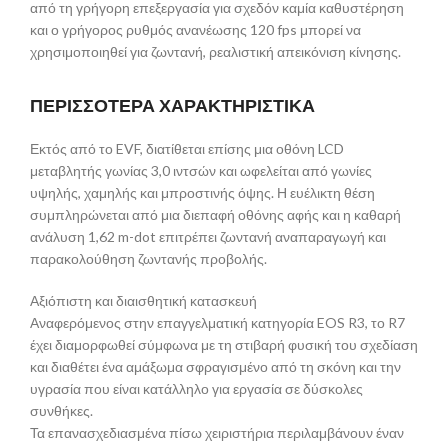
από τη γρήγορη επεξεργασία για σχεδόν καμία καθυστέρηση
και ο γρήγορος ρυθμός ανανέωσης 120 fps μπορεί να
χρησιμοποιηθεί για ζωντανή, ρεαλιστική απεικόνιση κίνησης.
ΠΕΡΙΣΣΟΤΕΡΑ ΧΑΡΑΚΤΗΡΙΣΤΙΚΑ
Εκτός από το EVF, διατίθεται επίσης μια οθόνη LCD
μεταβλητής γωνίας 3,0 ιντσών και ωφελείται από γωνίες
υψηλής, χαμηλής και μπροστινής όψης. Η ευέλικτη θέση
συμπληρώνεται από μια διεπαφή οθόνης αφής και η καθαρή
ανάλυση 1,62 m-dot επιτρέπει ζωντανή αναπαραγωγή και
παρακολούθηση ζωντανής προβολής.
Αξιόπιστη και διαισθητική κατασκευή
Αναφερόμενος στην επαγγελματική κατηγορία EOS R3, το R7
έχει διαμορφωθεί σύμφωνα με τη στιβαρή φυσική του σχεδίαση
και διαθέτει ένα αμάξωμα σφραγισμένο από τη σκόνη και την
υγρασία που είναι κατάλληλο για εργασία σε δύσκολες
συνθήκες.
Τα επανασχεδιασμένα πίσω χειριστήρια περιλαμβάνουν έναν