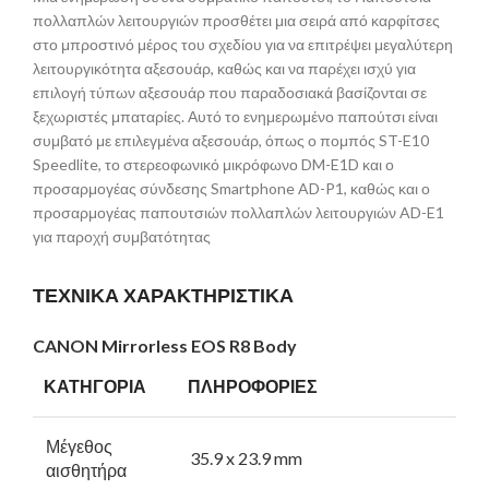
πολλαπλών λειτουργιών προσθέτει μια σειρά από καρφίτσες
στο μπροστινό μέρος του σχεδίου για να επιτρέψει μεγαλύτερη
λειτουργικότητα αξεσουάρ, καθώς και να παρέχει ισχύ για
επιλογή τύπων αξεσουάρ που παραδοσιακά βασίζονται σε
ξεχωριστές μπαταρίες. Αυτό το ενημερωμένο παπούτσι είναι
συμβατό με επιλεγμένα αξεσουάρ, όπως ο πομπός ST-E10
Speedlite, το στερεοφωνικό μικρόφωνο DM-E1D και ο
προσαρμογέας σύνδεσης Smartphone AD-P1, καθώς και ο
προσαρμογέας παπουτσιών πολλαπλών λειτουργιών AD-E1
για παροχή συμβατότητας
ΤΕΧΝΙΚΑ ΧΑΡΑΚΤΗΡΙΣΤΙΚΑ
CANON Mirrorless EOS R8 Body
ΚΑΤΗΓΟΡΙΑ
ΠΛΗΡΟΦΟΡΙΕΣ
Μέγεθος
35.9 x 23.9 mm
αισθητήρα