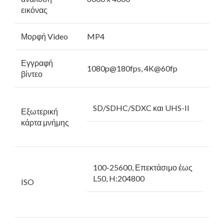
εικόνας
Μορφή Video
MP4
Εγγραφή
1080p@180fps, 4K@60fp
βίντεο
SD/SDHC/SDXC και UHS-II
Εξωτερική
κάρτα μνήμης
100-25600, Επεκτάσιμο έως
L50, H:204800
ISO