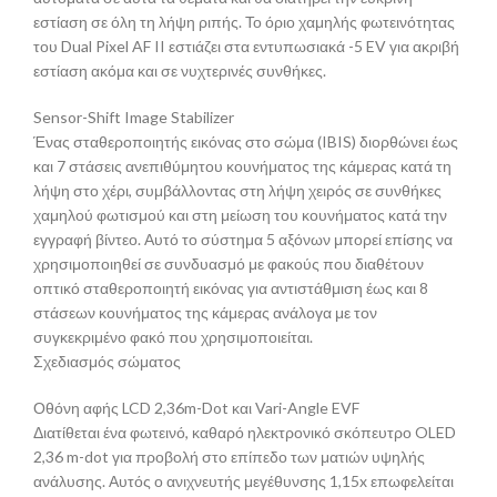
εστίαση σε όλη τη λήψη ριπής. Το όριο χαμηλής φωτεινότητας
του Dual Pixel AF II εστιάζει στα εντυπωσιακά -5 EV για ακριβή
εστίαση ακόμα και σε νυχτερινές συνθήκες.
Sensor-Shift Image Stabilizer
Ένας σταθεροποιητής εικόνας στο σώμα (IBIS) διορθώνει έως
και 7 στάσεις ανεπιθύμητου κουνήματος της κάμερας κατά τη
λήψη στο χέρι, συμβάλλοντας στη λήψη χειρός σε συνθήκες
χαμηλού φωτισμού και στη μείωση του κουνήματος κατά την
εγγραφή βίντεο. Αυτό το σύστημα 5 αξόνων μπορεί επίσης να
χρησιμοποιηθεί σε συνδυασμό με φακούς που διαθέτουν
οπτικό σταθεροποιητή εικόνας για αντιστάθμιση έως και 8
στάσεων κουνήματος της κάμερας ανάλογα με τον
συγκεκριμένο φακό που χρησιμοποιείται.
Σχεδιασμός σώματος
Οθόνη αφής LCD 2,36m-Dot και Vari-Angle EVF
Διατίθεται ένα φωτεινό, καθαρό ηλεκτρονικό σκόπευτρο OLED
2,36 m-dot για προβολή στο επίπεδο των ματιών υψηλής
ανάλυσης. Αυτός ο ανιχνευτής μεγέθυνσης 1,15x επωφελείται