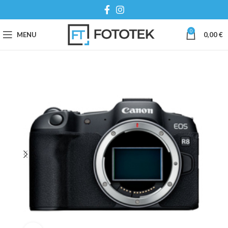
0
MENU
0,00
€