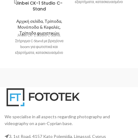
εξαρτήματα, κατασκευασμένο
Jinbei CK-1 Studio C-
από ανοξείδωτο ατσάλι με
Stand
δυνατότητα στήριξης
Αρχική σελίδα, Τρίποδα,
Α
Μονόποδα & Κεφαλές,
J
Τρίποδα φωτιστικών
Jinbei CK-1 Studio C-Stand.
Αν
Στήριγμα C-Stand με βραχίονα
boom για φωτιστικά και
εξαρτήματα, κατασκευασμένο
από ανοξείδωτο ατσάλι με
δυνατότητα στήριξης
We specialise in all aspects regarding photography and
videography on a pan-Cyprian base.
3, 1st Road, 4157 Kato Polemidia, Limassol, Cyprus