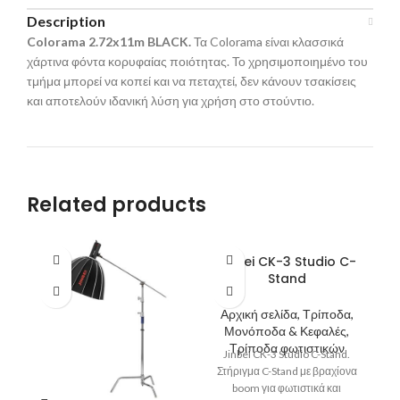
Description
Colorama 2.72x
11
m BLACK.
Τα Colorama είναι κλασσικά
χάρτινα φόντα κορυφαίας ποιότητας. Το χρησιμοποιημένο του
τμήμα μπορεί να κοπεί και να πεταχτεί, δεν κάνουν τσακίσεις
και αποτελούν ιδανική λύση για χρήση στο στούντιο.
Related products
Jinbei CK-3 Studio C-
Stand
Αρχική σελίδα, Τρίποδα,
Μονόποδα & Κεφαλές,
Τρίποδα φωτιστικών
Jinbei CK-3 Studio C-Stand.
Στήριγμα C-Stand με βραχίονα
boom για φωτιστικά και