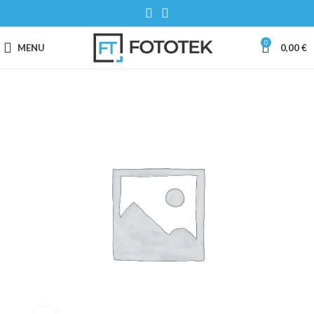
0
MENU
0,00
€