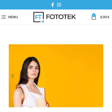
0
MENU
0,00
€