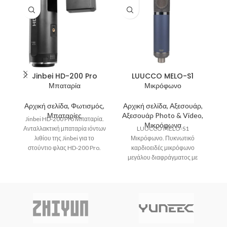
Jinbei HD-200 Pro
LUUCCO MELO-S1
Μπαταρία
Μικρόφωνο
Ci
Αρχική σελίδα, Φωτισμός,
Αρχική σελίδα, Αξεσουάρ,
Α
Μπαταρίες
Αξεσουάρ Photo & Video,
Jinbei HD-200 Pro Μπαταρία.
Μικρόφωνα
Ανταλλακτική μπαταρία ιόντων
LUUCCO MELO-S1
λιθίου της Jinbei για το
Μικρόφωνο. Πυκνωτικό
Ci
στούντιο φλας HD-200 Pro.
καρδιοειδές μικρόφωνο
τ
Όταν η μπαταρία αυτή
μεγάλου διαφράγματος με
παρεχόμενo καλώδιο XLR
αντικραδασμική βάση.