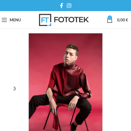
0
MENU
0,00
€