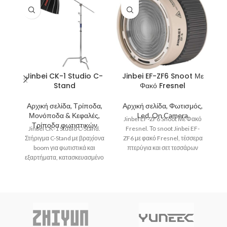
Jinbei CK-1 Studio C-
Jinbei EF-ZF6 Snoot Με
Stand
Φακό Fresnel
Αρχική σελίδα, Τρίποδα,
Αρχική σελίδα, Φωτισμός,
Α
Μονόποδα & Κεφαλές,
Led, On Camera
Jinbei EF-ZF6 Snoot Με Φακό
J
Τρίποδα φωτιστικών
Jinbei CK-1 Studio C-Stand.
Fresnel. Το snoot Jinbei EF-
Αν
Στήριγμα C-Stand με βραχίονα
ZF6 με φακό Fresnel, τέσσερα
boom για φωτιστικά και
πτερύγια και σετ τεσσάρων
εξαρτήματα, κατασκευασμένο
έγχρωμων φίλτρων
από ανοξείδωτο ατσάλι με
δυνατότητα στήριξης