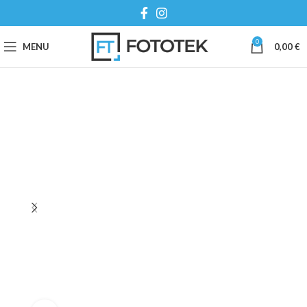
0
MENU
0,00
€