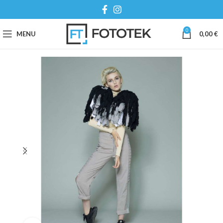
0
MENU
0,00
€