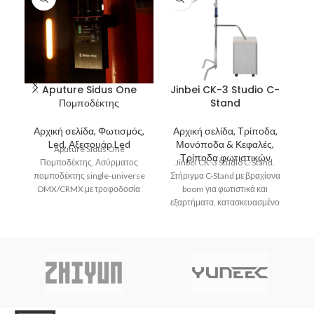
Aputure Sidus One
Jinbei CK-3 Studio C-
Πομποδέκτης
Stand
Αρχική σελίδα, Φωτισμός,
Αρχική σελίδα, Τρίποδα,
Α
Led, Αξεσουάρ Led
Μονόποδα & Κεφαλές,
Α
Aputure Sidus One
Τρίποδα φωτιστικών
Πομποδέκτης. Ασύρματος
Jinbei CK-3 Studio C-Stand.
πομποδέκτης single-universe
Στήριγμα C-Stand με βραχίονα
DMX/CRMX με τροφοδοσία
boom για φωτιστικά και
από μπαταρία και διασύνδεση
εξαρτήματα, κατασκευασμένο
μι
Sidus Bluetooth. Είναι
από ανοξείδωτο ατσάλι με
μ
συμβατός με συνδέσεις
δυνατότητα στήριξης