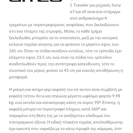
1 Traveler για μηχανές Sony
α7 και α9 είναι ένα στήριγμα
από ανθρακόνημα 4
τμημάτων με περιστρεφόμενες ασφάλειες που ξεκλειδώνουν
στο ένα τέταρτο της στροφής. Μόλις το κάθε τμήμα
ξεκλειδωθεί, μπορείτε να το επεκτείνετε, μαζί με την κεντρική
κολώνα ταχείας κίνησης για να φτάσετε το μέγιστο ύψος των
165 cm. Όταν τα πόδια ανοίξουν εντελώς, τότε το τρίποδο έχει
ελάχιστο ύψος 23,5 cm, ενώ όταν τα πόδια του τρίποδου
αναδιπλωθούν προς την αντίστροφη κατεύθυνση, τότε το
συνολικό του μήκος φτάνει τα 43 cm για εύκολη αποθήκευση ή
μεταφορά.
Η μαύρη και ασημί-γκρι κεφαλή του κιτ αυτού είναι συμβατή με
κεφαλή τύπου Arca και σηκώνει μέγιστο ωφέλιμο φορτίο 9.98
kg, ενώ εκτελεί και κατακόρυφη κλίση σε εύρος 90°. Επίσης, η
κεφαλή μπορεί να περιστραφεί πλήρως κατά 360° και
παραμένει στη θέση της με το ανεξάρτητο κλείδωμα του
πανοραμικού άξονα. Η ειδική πλακέτα ταχείας απελευθέρωσης
έχει εγκοπή που ταιριάζει με το κάτω προφίλ της κάμερας, έτσι