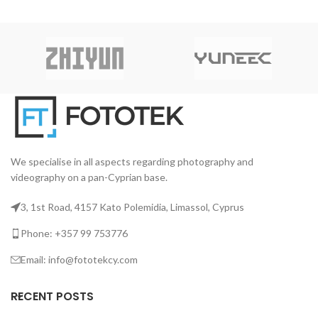
κεφαλή τριπόδου,
τ
telescopic sections that give
κατασκευασμένη από
your microphone an extension
ελαφρύ, υψηλής ποιότητας
ε
of 1m to 2.5m.
μαγνήσιο.
ε
We specialise in all aspects regarding photography and
videography on a pan-Cyprian base.
3, 1st Road, 4157 Kato Polemidia, Limassol, Cyprus
Phone: +357 99 753776
Email: info@fototekcy.com
RECENT POSTS