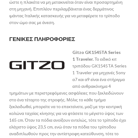
ώστε η πλακέτα να μη μετακινείται όταν είναι προσαρτημένη
στη μηχανή. Επιπλέον περιλαμβάνεται ένας δερμάτινος
ιμάντας Ιταλικής κατασκευής για να μεταφέρετε το τρίποδο
στον ώμο σας με άνεση.
ΓΕΝΙΚΕΣ ΠΛΗΡΟΦΟΡΙΕΣ
Gitzo
GK1545
TA
Series
1
Traveler.
Το ειδικό κιτ
τριπόδου GK1545TA Series
1 Traveler για μηχανές Sony
α7 και α9 είναι ένα στήριγμα
από ανθρακόνημα 4
τμημάτων με περιστρεφόμενες ασφάλειες που ξεκλειδώνουν
στο ένα τέταρτο της στροφής. Μόλις το κάθε τμήμα
ξεκλειδωθεί, μπορείτε να το επεκτείνετε, μαζί με την κεντρική
κολώνα ταχείας κίνησης για να φτάσετε το μέγιστο ύψος των
165 cm. Όταν τα πόδια ανοίξουν εντελώς, τότε το τρίποδο έχει
ελάχιστο ύψος 23,5 cm, ενώ όταν τα πόδια του τρίποδου
αναδιπλωθούν προς την αντίστροφη κατεύθυνση, τότε το