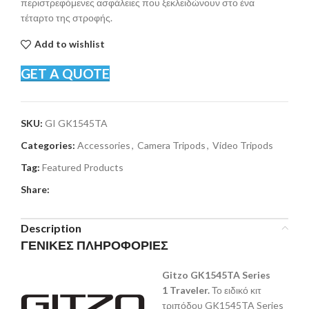
περιστρεφόμενες ασφάλειες που ξεκλειδώνουν στο ένα
τέταρτο της στροφής.
Add to wishlist
GET A QUOTE
SKU:
GI GK1545TA
Categories:
Accessories
,
Camera Tripods
,
Video Tripods
Tag:
Featured Products
Share:
Description
ΓΕΝΙΚΕΣ ΠΛΗΡΟΦΟΡΙΕΣ
Gitzo
GK1545
TA
Series
1
Traveler.
Το ειδικό κιτ
τριπόδου GK1545TA Series