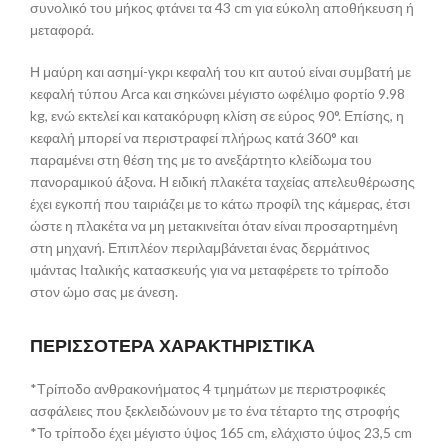
συνολικό του μήκος φτάνει τα 43 cm για εύκολη αποθήκευση ή
μεταφορά.
Η μαύρη και ασημί-γκρι κεφαλή του κιτ αυτού είναι συμβατή με
κεφαλή τύπου Arca και σηκώνει μέγιστο ωφέλιμο φορτίο 9.98
kg, ενώ εκτελεί και κατακόρυφη κλίση σε εύρος 90°. Επίσης, η
κεφαλή μπορεί να περιστραφεί πλήρως κατά 360° και
παραμένει στη θέση της με το ανεξάρτητο κλείδωμα του
πανοραμικού άξονα. Η ειδική πλακέτα ταχείας απελευθέρωσης
έχει εγκοπή που ταιριάζει με το κάτω προφίλ της κάμερας, έτσι
ώστε η πλακέτα να μη μετακινείται όταν είναι προσαρτημένη
στη μηχανή. Επιπλέον περιλαμβάνεται ένας δερμάτινος
ιμάντας Ιταλικής κατασκευής για να μεταφέρετε το τρίποδο
στον ώμο σας με άνεση.
ΠΕΡΙΣΣΟΤΕΡΑ ΧΑΡΑΚΤΗΡΙΣΤΙΚΑ
*Τρίποδο ανθρακονήματος 4 τμημάτων με περιστροφικές
ασφάλειες που ξεκλειδώνουν με το ένα τέταρτο της στροφής
*Το τρίποδο έχει μέγιστο ύψος 165 cm, ελάχιστο ύψος 23,5 cm