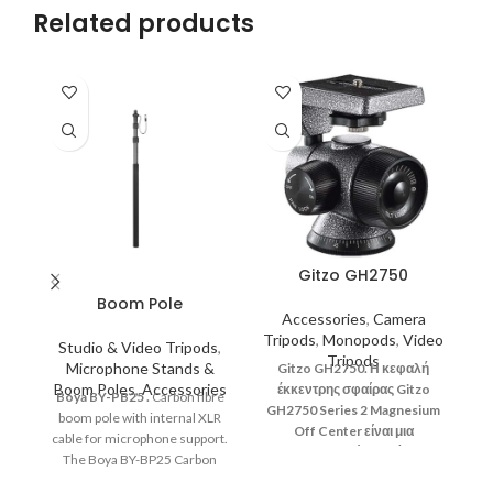
Related products
Gitzo GH2750
Boom Pole
Accessories
,
Camera
Tripods
,
Monopods
,
Video
Studio & Video Tripods
,
Tripods
Microphone Stands &
Gitzo GH2750. Η κεφαλή
Boom Poles
,
Accessories
έκκεντρης σφαίρας Gitzo
Boya
BY-PB25
.
Carbon fibre
GH2750 Series 2 Magnesium
G
boom pole with internal XLR
Off Center είναι μια
cable for microphone support.
εξαιρετικά ομαλή,
The Boya BY-BP25 Carbon
επαγγελματικής κατηγορίας
Fibre Boom pole features 3