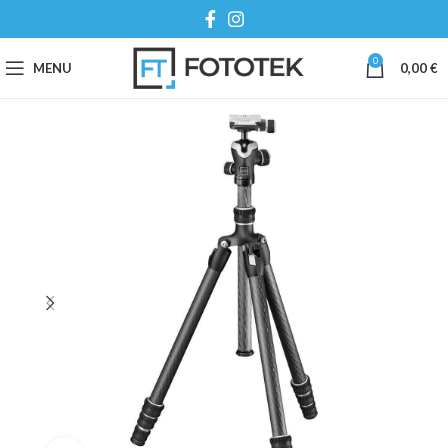
0
MENU
0,00
€