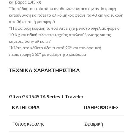
και βάρος 1,45 kg
*Τα πόδια του τρίποδου αναδιπλώνονται στην αντίστροφη
κατεύθυνση και τότε το ολικό μήκος φτάνει τα 43 cm για εύκολη
αποθήκευση ή μεταφορά
*Η σφαιρική κεφαλή τύπου Arca έχει μέγιστο ωφέλιμο φορτίο
10 Kg και ειδική πλακέτα ταχείας απελευθέρωσης για τις
κάμερες Sony a9 και a7
*Κλίση στο κάθετο άξονα κατά 90° και πανοραμική
περιστροφή 360° με ανεξάρτητο κλείδωμα
ΤΕΧΝΙΚΑ ΧΑΡΑΚΤΗΡΙΣΤΙΚΑ
Gitzo GK1545TA Series 1 Traveler
ΚΑΤΗΓΟΡΙΑ
ΠΛΗΡΟΦΟΡΙΕΣ
Τύπος κεφαλής
Σφαιρική