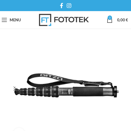
0
MENU
0,00
€