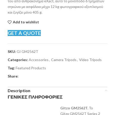
του από ανθρακόνημα eXact, αυτό το μονόποδο 6 τμημάτων
σηκώνει με ασφάλεια μέχρι 12 kg φωτογραφικού εξοπλισμού
και ζυγίζει μόνο 405 g.
Add to wishlist
GET A QUOTE
SKU:
GI GM2562T
Categories:
Accessories
,
Camera Tripods
,
Video Tripods
Tag:
Featured Products
Share:
Description
ΓΕΝΙΚΕΣ ΠΛΗΡΟΦΟΡΙΕΣ
Gitzo GM2562T.
Το
Gitzo GM2562T Series 2