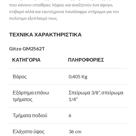
που κάνουν υπαίθριες λήψεις και αναζητούν ένα άψογο,
στιβαρό αλλά και ταυτόχρονα πανάλαφρο στήριγμα για τον
πολύτιμο εξοπλισμό τους.
ΤΕΧΝΙΚΑ ΧΑΡΑΚΤΗΡΙΣΤΙΚΑ
Gitzo GM2562
T
ΚΑΤΗΓΟΡΙΑ
ΠΛΗΡΟΦΟΡΙΕΣ
Βάρος
0,405 Kg
Εξάρτημα επάνω
Σπείρωμα 3/8”, σπείρωμα
τμήματος
1/4″
Τμήματα ποδιού
6
Ελάχιστο ύψος
36 cm