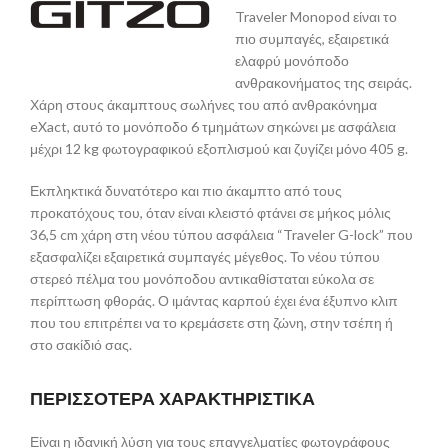
Traveler Monopod είναι το
πιο συμπαγές, εξαιρετικά
ελαφρύ μονόποδο
ανθρακονήματος της σειράς.
Χάρη στους άκαμπτους σωλήνες του από ανθρακόνημα
eXact, αυτό το μονόποδο 6 τμημάτων σηκώνει με ασφάλεια
μέχρι 12 kg φωτογραφικού εξοπλισμού και ζυγίζει μόνο 405 g.
Εκπληκτικά δυνατότερο και πιο άκαμπτο από τους
προκατόχους του, όταν είναι κλειστό φτάνει σε μήκος μόλις
36,5 cm χάρη στη νέου τύπου ασφάλεια “Traveler G-lock” που
εξασφαλίζει εξαιρετικά συμπαγές μέγεθος. Το νέου τύπου
στερεό πέλμα του μονόποδου αντικαθίσταται εύκολα σε
περίπτωση φθοράς. Ο ιμάντας καρπού έχει ένα έξυπνο κλιπ
που του επιτρέπει να το κρεμάσετε στη ζώνη, στην τσέπη ή
στο σακίδιό σας.
ΠΕΡΙΣΣΟΤΕΡΑ ΧΑΡΑΚΤΗΡΙΣΤΙΚΑ
Είναι η ιδανική λύση για τους επαγγελματίες φωτογράφους