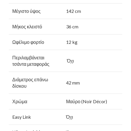
Μέγιστο ύψος
142 cm
Μήκος κλειστό
36 cm
Ωφέλιμο φορτίο
12 kg
Περιλαμβάνεται
Όχι
τσάντα μεταφοράς
Διάμετρος επάνω
42 mm
δίσκου
Χρώμα
Μαύρο (Noir Décor)
Easy Link
Όχι