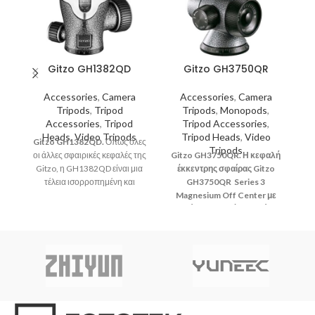
Gitzo GH1382QD
Gitzo GH3750QR
Accessories
,
Camera
Accessories
,
Camera
Tripods
,
Tripod
Tripods
,
Monopods
,
Accessories
,
Tripod
Tripod Accessories
,
Heads
,
Video Tripods
Tripod Heads
,
Video
Gitzo GH1382QD.
Όπως όλες
Tripods
οι άλλες σφαιρικές κεφαλές της
Gitzo GH3750QR. Η κεφαλή
G
Gitzo, η GH1382QD είναι μια
έκκεντρης σφαίρας Gitzo
τέλεια ισορροπημένη και
GH3750QR Series 3
ευέλικτη κεφαλή τριπόδου,
Magnesium Off Center με
σχεδιασμένη για να προσφέρει
ταχεία απελευθέρωση είναι
τα
απόλυτη ομαλότητα και
μια εξαιρετικά ομαλή,
ακρίβεια κίνησης αλλά και
επαγγελματικής κατηγορίας
ε
ασφαλές κλείδωμα.
κεφαλή τριπόδου,
κατασκευασμένη από
κ
ελαφρύ, υψηλής ποιότητας
υ
μαγνήσιο.