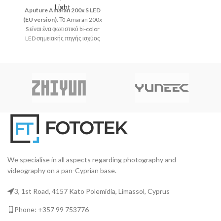
APUTURE V-Mic D2 το κάνει να
AP
Light
Aputure Amaran 200x S LED
ξεχωρίζει στην κατηγορία του.
ξε
(EU version).
Το Amaran 200x
Χρησιμοποιώντας τη
S είναι ένα φωτιστικό bi-color
δυνατότητα αυτή σε
LED σημειακής πηγής ισχύος
μεταβαλλόμενες συνθήκες
200W με επανασχεδιασμένο
ηχογράφησης.
chipset για αυξημένη ποιότητα
χρώματος και φασματική
αναπαραγωγή, με
ενσωματωμένα χειριστήρια και
την πλήρη ευελιξία χρήσης
εξαρτημάτων που προσφέρει η
μοντούρα Bowens
.
We specialise in all aspects regarding photography and
videography on a pan-Cyprian base.
3, 1st Road, 4157 Kato Polemidia, Limassol, Cyprus
Phone: +357 99 753776