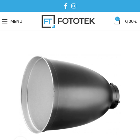
0
MENU
0,00
€