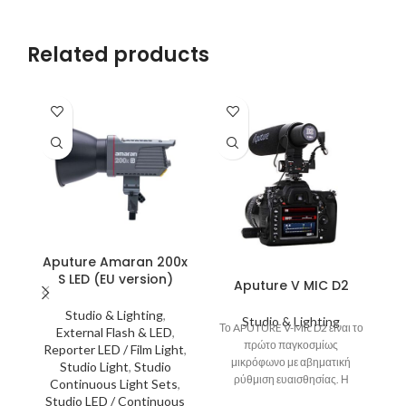
Related products
Aputure Amaran 200x
S LED (EU version)
Aputure V MIC D2
Studio & Lighting
,
Studio & Lighting
Το APUTURE V-Mic D2 είναι το
Το
External Flash & LED
,
πρώτο παγκοσμίως
Reporter LED / Film Light
,
μικρόφωνο με αβηματική
Studio Light
,
Studio
ρύθμιση ευαισθησίας. Η
Continuous Light Sets
,
ρύθμιση ευαισθησίας του
Studio LED / Continuous