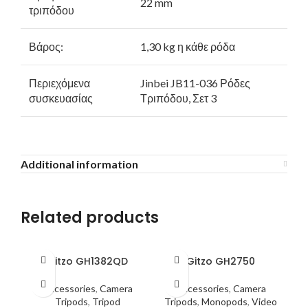
22 mm
τριπόδου
Βάρος:
1,30 kg η κάθε ρόδα
Περιεχόμενα
Jinbei JB11-036 Ρόδες
συσκευασίας
Τριπόδου, Σετ 3
Additional information
Related products
Gitzo GH1382QD
Gitzo GH2750
Accessories
,
Camera
Accessories
,
Camera
Tripods
,
Tripod
Tripods
,
Monopods
,
Video