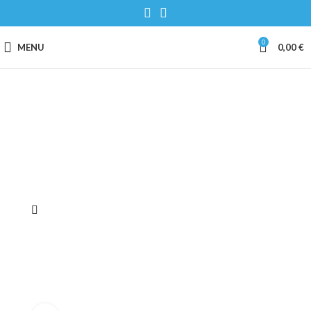
0
MENU
0,00
€