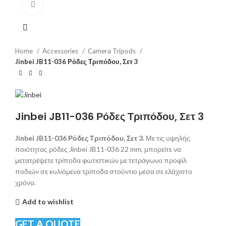
Click to enlarge
Home
Accessories
Camera Tripods
Jinbei JB11-036 Ρόδες Τριπόδου, Σετ 3
Jinbei JB11-036 Ρόδες Τριπόδου, Σετ 3
Jinbei JB11-036 Ρόδες Τριπόδου, Σετ 3.
Με τις υψηλής
ποιότητας ρόδες Jinbei JB11-036 22 mm, μπορείτε να
μετατρέψετε τρίποδα φωτιστικών με τετράγωνο προφίλ
ποδιών σε κυλιόμενα τρίποδα στούντιο μέσα σε ελάχιστο
χρόνο.
Add to wishlist
GET A QUOTE