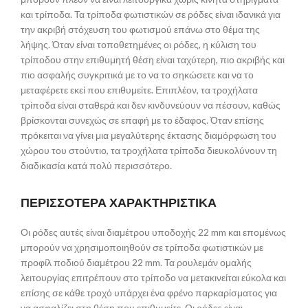
και τρίποδα. Τα τρίποδα φωτιστικών σε ρόδες είναι ιδανικά για
την ακριβή στόχευση του φωτισμού επάνω στο θέμα της
λήψης. Όταν είναι τοποθετημένες οι ρόδες, η κύλιση του
τρίποδου στην επιθυμητή θέση είναι ταχύτερη, πιο ακριβής και
πιο ασφαλής συγκριτικά με το να το σηκώσετε και να το
μεταφέρετε εκεί που επιθυμείτε. Επιπλέον, τα τροχήλατα
τρίποδα είναι σταθερά και δεν κινδυνεύουν να πέσουν, καθώς
βρίσκονται συνεχώς σε επαφή με το έδαφος. Όταν επίσης
πρόκειται να γίνει μια μεγαλύτερης έκτασης διαμόρφωση του
χώρου του στούντιο, τα τροχήλατα τρίποδα διευκολύνουν τη
διαδικασία κατά πολύ περισσότερο.
ΠΕΡΙΣΣΟΤΕΡΑ ΧΑΡΑΚΤΗΡΙΣΤΙΚΑ
Οι ρόδες αυτές είναι διαμέτρου υποδοχής 22 mm και επομένως
μπορούν να χρησιμοποιηθούν σε τρίποδα φωτιστικών με
προφίλ ποδιού διαμέτρου 22 mm. Τα ρουλεμάν ομαλής
λειτουργίας επιτρέπουν στο τρίποδο να μετακινείται εύκολα και
επίσης σε κάθε τροχό υπάρχει ένα φρένο παρκαρίσματος για
να ασφαλίζει στη θέση που επιθυμείτε. Οι ρόδες είναι