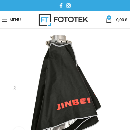
0
MENU
0,00
€