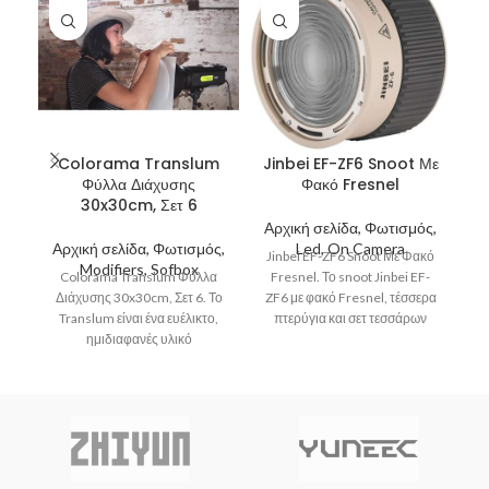
Colorama Translum
Jinbei EF-ZF6 Snoot Με
Φύλλα Διάχυσης
Φακό Fresnel
Β
30x30cm, Σετ 6
Αρχική σελίδα, Φωτισμός,
Α
Αρχική σελίδα, Φωτισμός,
Led, On Camera
Α
Jinbei EF-ZF6 Snoot Με Φακό
Modifiers, Sofbox
Α
Colorama Translum Φύλλα
Fresnel. Το snoot Jinbei EF-
Διάχυσης 30x30cm, Σετ 6. Το
ZF6 με φακό Fresnel, τέσσερα
Translum είναι ένα ευέλικτο,
πτερύγια και σετ τεσσάρων
ημιδιαφανές υλικό
έγχρωμων φίλτρων
μ
πολυπροπυλενίου
σχεδιασμένο για τη διάχυση
του