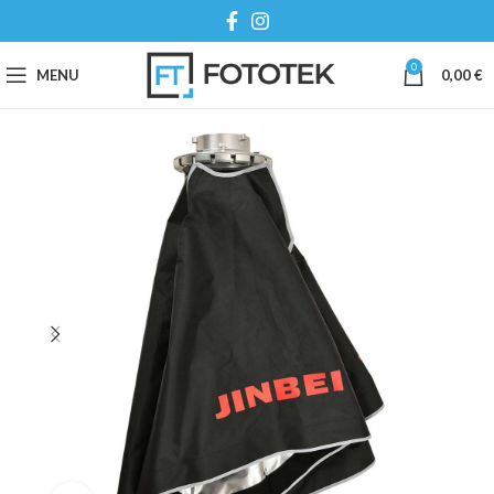
0
MENU
0,00
€