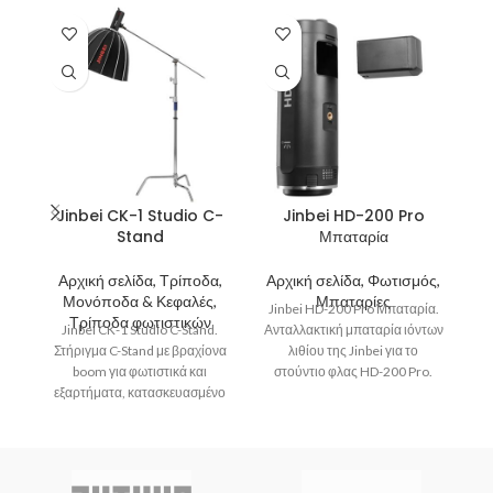
Jinbei CK-1 Studio C-
Jinbei HD-200 Pro
Stand
Μπαταρία
Αρχική σελίδα, Τρίποδα,
Αρχική σελίδα, Φωτισμός,
Α
Μονόποδα & Κεφαλές,
Μπαταρίες
Jinbei HD-200 Pro Μπαταρία.
Τρίποδα φωτιστικών
Jinbei CK-1 Studio C-Stand.
Ανταλλακτική μπαταρία ιόντων
J
Στήριγμα C-Stand με βραχίονα
λιθίου της Jinbei για το
boom για φωτιστικά και
στούντιο φλας HD-200 Pro.
τρ
εξαρτήματα, κατασκευασμένο
Όταν η μπαταρία αυτή
από ανοξείδωτο ατσάλι με
ε
δυνατότητα στήριξης