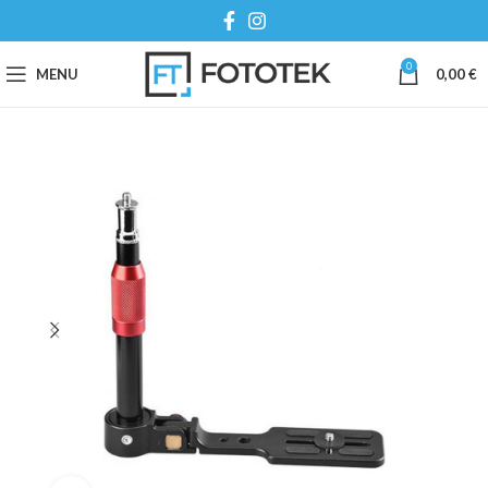
0
MENU
0,00
€