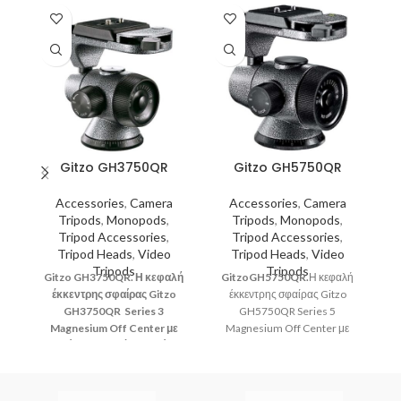
Gitzo GH3750QR
Gitzo GH5750QR
Accessories
,
Camera
Accessories
,
Camera
Tripods
,
Monopods
,
Tripods
,
Monopods
,
G
Tripod Accessories
,
Tripod Accessories
,
κ
Tripod Heads
,
Video
Tripod Heads
,
Video
Tripods
Tripods
Gitzo GH3750QR. Η κεφαλή
GitzoGH5750QR.
Η κεφαλή
έκκεντρης σφαίρας Gitzo
έκκεντρης σφαίρας Gitzo
GH3750QR Series 3
GH5750QR Series 5
Magnesium Off Center με
Magnesium Off Center με
ταχεία απελευθέρωση είναι
ταχεία απελευθέρωση είναι μια
μια εξαιρετικά ομαλή,
εξαιρετικά ομαλή,
ε
επαγγελματικής κατηγορίας
επαγγελματικής κατηγορίας
π
κεφαλή τριπόδου,
κεφαλή τριπόδου,