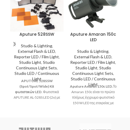
Aputure 528SSW
Aputure Amaran 150c
LED
Studio & Lighting
,
External Flash & LED
,
Studio & Lighting
,
Το
Reporter LED / Film Light
,
External Flash & LED
,
Studio Light
,
Studio
Reporter LED / Film Light
,
Continuous Light Sets
,
Studio Light
,
Studio
Studio LED / Continuous
Continuous Light Sets
,
Light
Studio LED / Continuous
APUTURE 528SSW
AP
Light
(Spot/Spot/Wide) Kit
Aputure Amaran 150c LED.
Το
ξε
φωτιστικών LED
. Φωτιστικά
Amaran 150c είναι το πρώτο
APUTURE AL-528S LED (2x) με
πλήρως έγχρωμο φωτιστικό
υψηλό δείκτη χρωματικής
150 W LED της εταιρείας με
απόδοσης (Ra>95). Με τις
σημειακή φωτιστική πηγή και
λυχνίες CRI πλήρως
μοντούρα Bowens που
αναβαθμισμένες από CRI88 σε
προορίζεται για ανεξάρτητους
CRI (95+), το AL-528 παράγει
(indie) δημιουργούς ταινιών