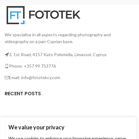
μοντούρα Bowens.
We specialise in all aspects regarding photography and
videography on a pan-Cyprian base.
3, 1st Road, 4157 Kato Polemidia, Limassol, Cyprus
Phone: +357 99 753776
Email: info@fototekcy.com
RECENT POSTS
USEFUL LINKS
We value your privacy
PRODUCT CATEGORIES
We use cookies to enhance your browsing experience, serve