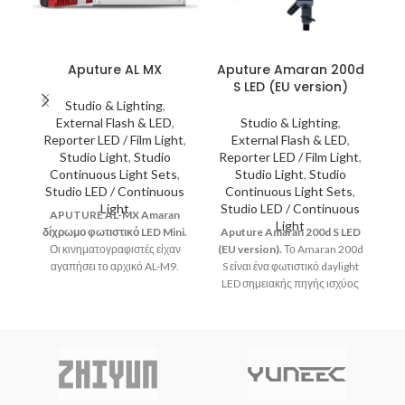
Aputure AL MX
Aputure Amaran 200d
S LED (EU version)
C
Studio & Lighting
,
External Flash & LED
,
Studio & Lighting
,
Reporter LED / Film Light
,
External Flash & LED
,
Studio Light
,
Studio
Reporter LED / Film Light
,
Continuous Light Sets
,
Studio Light
,
Studio
G
Studio LED / Continuous
Continuous Light Sets
,
Of
Light
Studio LED / Continuous
APUTURE AL-MX Amaran
Light
δίχρωμο φωτιστικό LED Mini.
Aputure Amaran 200d S LED
κα
Οι κινηματογραφιστές είχαν
(EU version).
Το Amaran 200d
κ
αγαπήσει το αρχικό AL-M9.
S είναι ένα φωτιστικό daylight
υ
Αλλά με βάση την ανταπόκριση
LED σημειακής πηγής ισχύος
που λάβαμε από εσάς, τους
200W με επανασχεδιασμένο
χρήστες μας, αποφασίσαμε να
chipset για αυξημένη ποιότητα
κάνουμε ένα ακόμη πιο
χρώματος και φασματική
φωτεινό και ευπροσάρμοστο
αναπαραγωγή, με
φωτιστικό
ενσωματωμένα χειριστήρια και
την πλήρη ευελιξία χρήσης
εξαρτημάτων που προσφέρει η