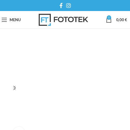
0
MENU
0,00
€