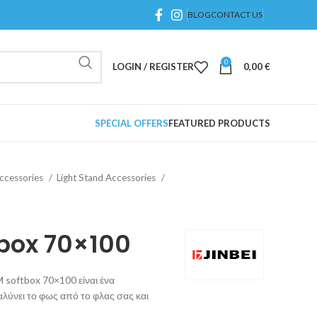
BLOG
CONTACT US
0
LOGIN / REGISTER
0,00
€
SPECIAL OFFERS
FEATURED PRODUCTS
ccessories
Light Stand Accessories
tbox 70×100
M softbox 70×100 είναι ένα
ύνει το φως από το φλας σας και