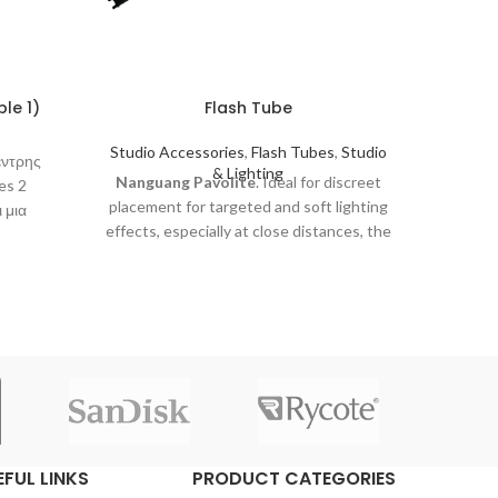
le 1)
Flash Tube
Studio Accessories
,
Flash Tubes
,
Studio
Light S
εντρης
& Lighting
Nanguang Pavolite
. Ideal for discreet
Jinb
es 2
placement for targeted and soft lighting
60cm
 μια
effects, especially at close distances, the
Um
τικής
1.2m.
comple
ου,
 υψηλής
EFUL LINKS
PRODUCT CATEGORIES