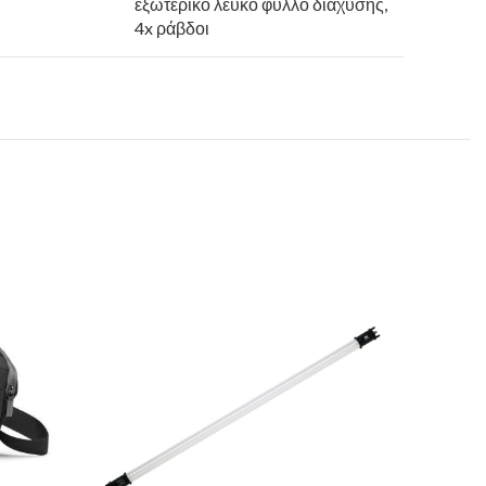
εξωτερικό λευκό φύλλο διάχυσης,
4x ράβδοι