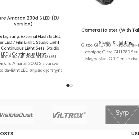
re Amaran 200d S LED (EU
version)
Camera Holster (With Tab
& Lighting
,
External Flash & LED
,
r LED / Film Light
,
Studio Light
,
Studio & Lighting
Gitzo GH1780.
Η κεφαλή έκκ
 Continuous Light Sets
,
Studio
σφαίρας Gitzo GH1780 Seri
LED / Continuous Light
ure Amaran 200d S LED (EU
Magnesium Off Center είναι
on).
Το Amaran 200d S είναι ένα
εξαιρετικά ομαλή, επαγγελμα
κό daylight LED σημειακής πηγής
κατηγορίας κεφαλή τριπόδ
ος 200W με επανασχεδιασμένο
κατασκευασμένη από ελαφρύ,
 για αυξημένη ποιότητα χρώματος
ποιότητας μαγνήσιο.
 φασματική αναπαραγωγή, με
ωμένα χειριστήρια και την πλήρη
ιξία χρήσης εξαρτημάτων που
σφέρει η μοντούρα Bowens.
POSTS
US