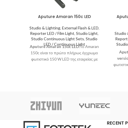
Aputure Amaran 150c LED
Aputu
Studio & Lighting
,
External Flash & LED
,
Reporter LED / Film Light
,
Studio Light
,
Studio 
Studio Continuous Light Sets
,
Studio
Reporte
LED / Continuous Light
Studio
Aputure Amaran 150c LED.
Το Amaran
Aput
150c είναι το πρώτο πλήρως έγχρωμο
versi
φωτιστικό 150 W LED της εταιρείας με
φωτιστι
σημειακή φωτιστική πηγή και μοντούρα
ισχύ
Bowens που προορίζεται για
chipset
ανεξάρτητους (indie) δημιουργούς
και
ταινιών και καλλιτέχνες.
ενσωματ
ευελ
προ
RECENT 