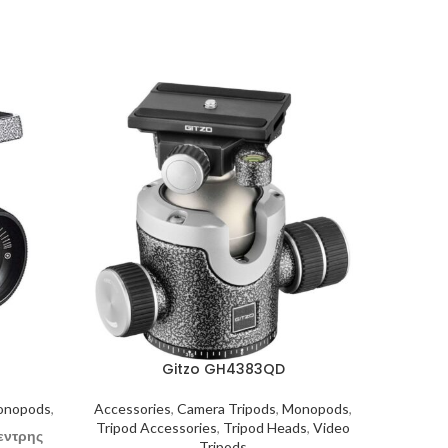
Gitzo GH4383QD
onopods
,
Accessories
,
Camera Tripods
,
Monopods
,
Accessor
Tripod Accessories
,
Tripod Heads
,
Video
Tripod A
εντρης
Tripods