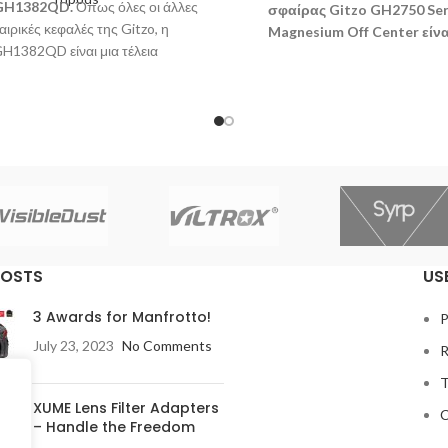
 GH1382QD.
Όπως όλες οι άλλες
σφαίρας Gitzo GH2750 Ser
ιρικές κεφαλές της Gitzo, η
Magnesium Off Center είνα
H1382QD είναι μια τέλεια
εξαιρετικά ομαλή, επαγγελμ
ροπημένη και ευέλικτη κεφαλή
κατηγορίας κεφαλή τριπό
υ, σχεδιασμένη για να προσφέρει
κατασκευασμένη από ελα
 ομαλότητα και ακρίβεια κίνησης
υψηλής ποιότητας μαγνή
λλά και ασφαλές κλείδωμα.
POSTS
US
3 Awards for Manfrotto!
P
July 23, 2023
No Comments
R
T
XUME Lens Filter Adapters
C
– Handle the Freedom