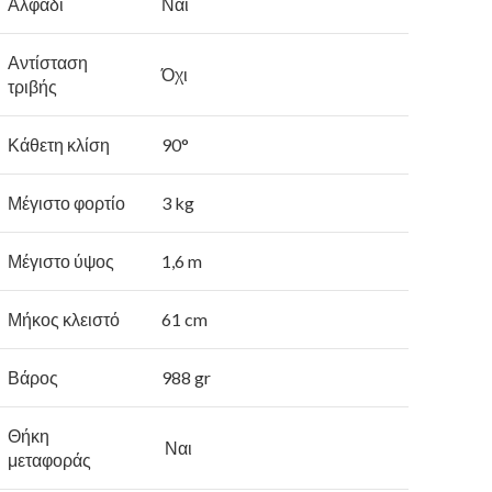
Αλφάδι
Ναι
Αντίσταση
Όχι
τριβής
Κάθετη κλίση
90°
Μέγιστο φορτίο
3 kg
Μέγιστο ύψος
1,6 m
Μήκος κλειστό
61 cm
Βάρος
988 gr
Θήκη
Ναι
μεταφοράς