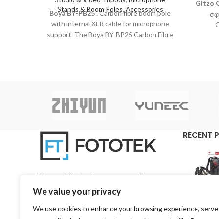
Gitzo
Stands & Boom Poles
,
Accessories
Boya
BY-PB25
.
Carbon fibre boom pole
σφα
with internal XLR cable for microphone
G
support. The Boya BY-BP25 Carbon Fibre
ισορ
Boom pole features 3 telescopic
τριπόδο
sections that give your microphone an
απόλυτη
extension of 1m to 2.5m.
α
RECENT 
We specialise in all aspects regarding
photography and videography on a pan-Cyprian
We value your privacy
base.
We use cookies to enhance your browsing experience, serve
3, 1st Road, 4157 Kato Polemidia, Limassol,