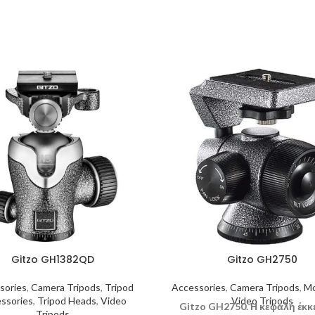
Gitzo GH1382QD
Gitzo GH2750
sories
,
Camera Tripods
,
Tripod
Accessories
,
Camera Tripods
,
M
ssories
,
Tripod Heads
,
Video
Video Tripods
Gitzo GH2750. Η κεφαλή έκκ
Tripods