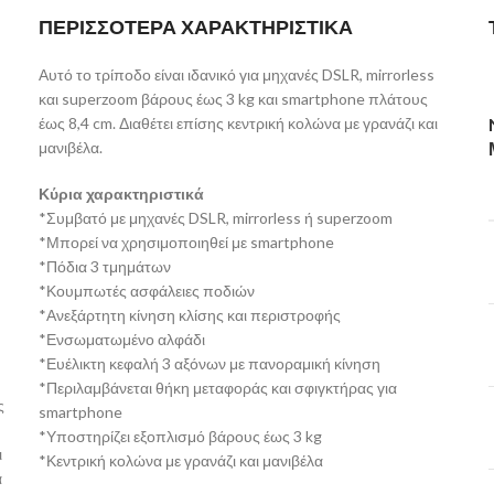
ΠΕΡΙΣΣΟΤΕΡΑ ΧΑΡΑΚΤΗΡΙΣΤΙΚΑ
Αυτό το τρίποδο είναι ιδανικό για μηχανές DSLR, mirrorless
και superzoom βάρους έως 3 kg και smartphone πλάτους
έως 8,4 cm. Διαθέτει επίσης κεντρική κολώνα με γρανάζι και
μανιβέλα.
Κύρια χαρακτηριστικά
*Συμβατό με μηχανές DSLR, mirrorless ή superzoom
*Μπορεί να χρησιμοποιηθεί με smartphone
*Πόδια 3 τμημάτων
*Κουμπωτές ασφάλειες ποδιών
*Ανεξάρτητη κίνηση κλίσης και περιστροφής
*Ενσωματωμένο αλφάδι
*Ευέλικτη κεφαλή 3 αξόνων με πανοραμική κίνηση
*Περιλαμβάνεται θήκη μεταφοράς και σφιγκτήρας για
ς
smartphone
*Υποστηρίζει εξοπλισμό βάρους έως 3 kg
ι
*Κεντρική κολώνα με γρανάζι και μανιβέλα
α