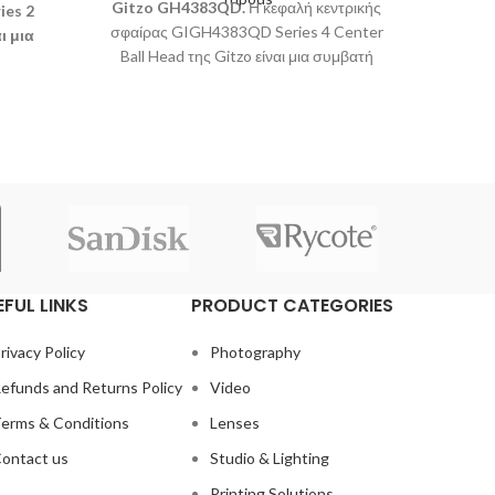
Gitzo GH4383QD
.
Η κεφαλή κεντρικής
Gitzo
ies 2
σφαίρας GIGH4383QD Series 4 Center
σφαίρ
ι μια
Ball Head της Gitzo είναι μια συμβατή
Magn
ατικής
κεφαλή σφαίρας τύπου Arca κατάλληλη
απελευθέ
δου,
για τα τρίποδα Systematic 3, 4 και 5,
επαγγ
φρύ,
σηκώνει μέγιστο ωφέλιμο φορτίο 30 kg,
τριπόδο
σιο.
διαθέτει ανεξάρτητη ασφάλεια panning για
υψ
περιστροφή κατά 360° και ύψος 12,5 cm.
EFUL LINKS
PRODUCT CATEGORIES
rivacy Policy
Photography
efunds and Returns Policy
Video
erms & Conditions
Lenses
ontact us
Studio & Lighting
Printing Solutions