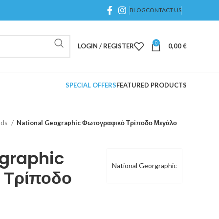
BLOG
CONTACT US
0
LOGIN / REGISTER
0,00
€
SPECIAL OFFERS
FEATURED PRODUCTS
ods
National Geographic Φωτογραφικό Τρίποδο Μεγάλο
ographic
National Georgraphic
 Τρίποδο