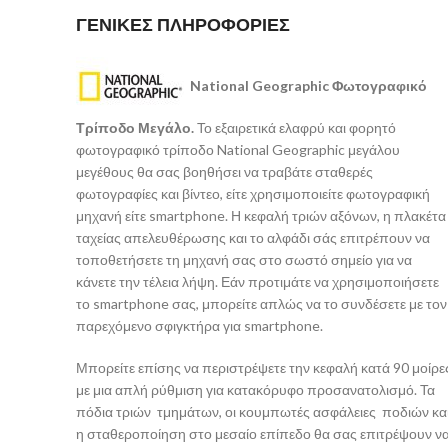
ΓΕΝΙΚΕΣ ΠΛΗΡΟΦΟΡΙΕΣ
National Geographic Φωτογραφικό
Τρίποδο Μεγάλο.
Το εξαιρετικά ελαφρύ και φορητό
φωτογραφικό τρίποδο National Geographic μεγάλου
μεγέθους θα σας βοηθήσει να τραβάτε σταθερές
φωτογραφίες και βίντεο, είτε χρησιμοποιείτε φωτογραφική
μηχανή είτε smartphone. Η κεφαλή τριών αξόνων, η πλακέτα
ταχείας απελευθέρωσης και το αλφάδι σάς επιτρέπουν να
τοποθετήσετε τη μηχανή σας στο σωστό σημείο για να
κάνετε την τέλεια λήψη. Εάν προτιμάτε να χρησιμοποιήσετε
το smartphone σας, μπορείτε απλώς να το συνδέσετε με τον
παρεχόμενο σφιγκτήρα για smartphone.
Μπορείτε επίσης να περιστρέψετε την κεφαλή κατά 90 μοίρε
με μια απλή ρύθμιση για κατακόρυφο προσανατολισμό. Τα
πόδια τριών τμημάτων, οι κουμπωτές ασφάλειες ποδιών κα
η σταθεροποίηση στο μεσαίο επίπεδο θα σας επιτρέψουν ν