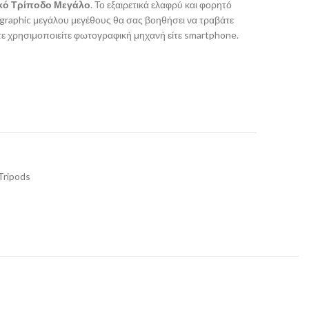
κό Τρίποδο Μεγάλο
.
Το εξαιρετικά ελαφρύ και φορητό
raphic μεγάλου μεγέθους θα σας βοηθήσει να τραβάτε
ίτε χρησιμοποιείτε φωτογραφική μηχανή είτε smartphone.
Tripods