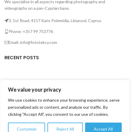
We specialise in all aspects regarding photography and
videography on a pan-Cyprian base.
3, 1st Road, 4157 Kato Polemidia, Limassol, Cyprus
Phone: +357 99 753776
Email: info@fototekcy.com
RECENT POSTS
USEFUL LINKS
We value your privacy
PRODUCT CATEGORIES
We use cookies to enhance your browsing experience, serve
personalized ads or content, and analyze our traffic. By
FOTOTEK
2026 CREATED BY
DIGITAL MARKETING CITY
.
clicking "Accept All", you consent to our use of cookies.
Customize
Reject All
Accept All
0