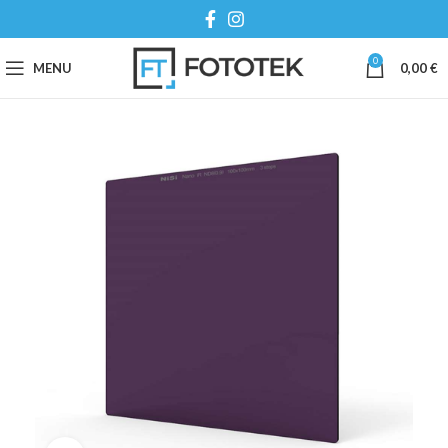
0
MENU
0,00
€