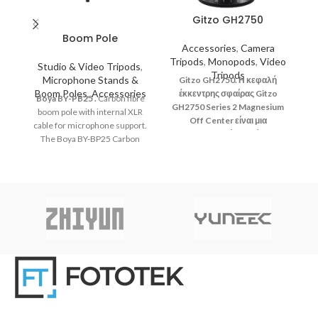
Gitzo GH2750
Boom Pole
Accessories
,
Camera
Tripods
,
Monopods
,
Video
Studio & Video Tripods
,
Tripods
Microphone Stands &
Gitzo GH2750. Η κεφαλή
Boom Poles
,
Accessories
έκκεντρης σφαίρας Gitzo
Boya
BY-PB25
.
Carbon fibre
GH2750 Series 2 Magnesium
G
boom pole with internal XLR
Off Center είναι μια
cable for microphone support.
εξαιρετικά ομαλή,
The Boya BY-BP25 Carbon
επαγγελματικής κατηγορίας
Fibre Boom pole features 3
κεφαλή τριπόδου,
τ
telescopic sections that give
κατασκευασμένη από
your microphone an extension
ελαφρύ, υψηλής ποιότητας
ε
of 1m to 2.5m.
μαγνήσιο.
ε