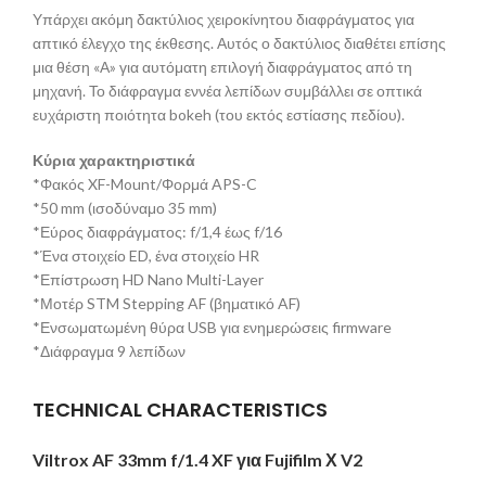
Υπάρχει ακόμη δακτύλιος χειροκίνητου διαφράγματος για
απτικό έλεγχο της έκθεσης. Αυτός ο δακτύλιος διαθέτει επίσης
μια θέση «Α» για αυτόματη επιλογή διαφράγματος από τη
μηχανή. Το διάφραγμα εννέα λεπίδων συμβάλλει σε οπτικά
ευχάριστη ποιότητα bokeh (του εκτός εστίασης πεδίου).
Κύρια χαρακτηριστικά
*Φακός XF-Mount/Φορμά APS-C
*50 mm (ισοδύναμο 35 mm)
*Εύρος διαφράγματος: f/1,4 έως f/16
*Ένα στοιχείο ED, ένα στοιχείο HR
*Επίστρωση HD Nano Multi-Layer
*Μοτέρ STM Stepping AF (βηματικό AF)
*Ενσωματωμένη θύρα USB για ενημερώσεις firmware
*Διάφραγμα 9 λεπίδων
TECHNICAL CHARACTERISTICS
Viltrox AF 33
mm
f/1.4
XF για
Fujifilm Χ
V2