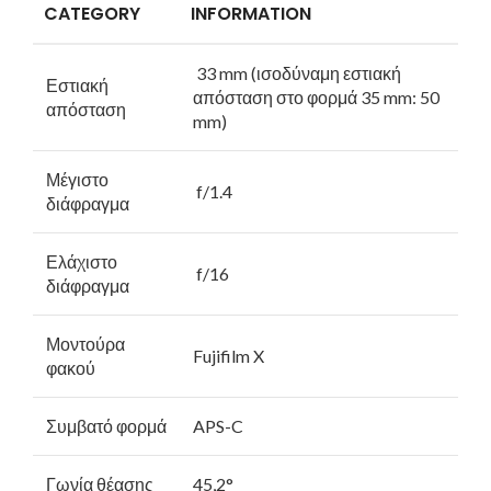
CATEGORY
INFORMATION
33 mm (ισοδύναμη εστιακή
Εστιακή
απόσταση στο φορμά 35 mm: 50
απόσταση
mm)
Μέγιστο
f/1.4
διάφραγμα
Ελάχιστο
f/16
διάφραγμα
Μοντούρα
Fujifilm X
φακού
Συμβατό φορμά
APS-C
Γωνία θέασης
45,2°