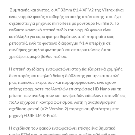
Συμπαγής και άνετος, ο AF 33mm f/1.4 XF V2 της Viltrox είναι
ένας νορμάλ φακός σταθερής εστιακής απόστασης που έχει
σχεδιαστεί για μηχανές mirrorless με μοντούρα Fujifilm X. Το
ευέλικτο κανονικό οπτικό πεδίο του νορμάλ φακού είναι
κατάλληλο για ευρύ φάσμα θεμάτων, από πορτραίτο έως
ρεπορτάζ, ενώ το φωτεινό διάφραγμα f/1.4 υπερέχει σε
συνθήκες χαμηλού φωτισμού και σε περιπτώσεις όπου
χρειάζεστε μικρό βάθος πεδίου.
Η οπτική σχεδίαση ενσωματώνει στοιχεία εξαιρετικά χαμηλής
διασποράς και υψηλού δείκτη διάθλασης για την καταστολή
μιας ποικιλίας εκτροπών και παραμορφώσεων, ενώ έχουν
επίσης εφαρμοστεί πολλαπλών επιστρώσεις HD Nano για τη
μείωση των αναλαμπών και των ψευδών ειδώλων σε συνθήκες
πολύ ισχυρού ή κόντρα φωτισμού. Αυτή η αναβαθμισμένη
σχεδίαση φακού (V2: Version 2) παρέχει συμβατότητα με τη
μηχανή FUJIFILM X-Pro3.
Η σχεδίαση του φακού ενσωματώνει επίσης ένα βηματικό
μοτέρ STM που προσφέρει γρήγορη, σχεδόν αθόρυβη και