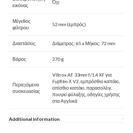
Όχι
εικόνας
Μέγεθος
52 mm (εμπρός)
φίλτρου
Διαστάσεις
Διάμετρος: 65 x Μήκος: 72 mm
Βάρος
270 g
Viltrox AF 33mm f/1.4 XF για
Fujifilm Χ V2, εμπρόσθιο καπάκι,
Περιεχόμενα
οπίσθιο καπάκι, παρασολέιγ,
συσκευασίας
πoυγκί φύλαξης, οδηγίες χρήσης
στα Αγγλικά
Additional information