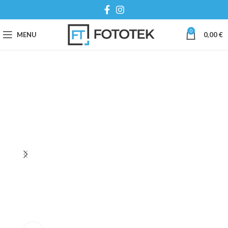
0
MENU
0,00
€