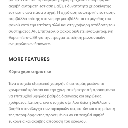
ακριβή αυτόματη εστίαση μαζί με δυνατότητα χειροκίνητης
εστίασης ανά πάσα στιγμή. Η σχεδίαση εσωτερικής εστίασης
συμβάλλει επίσης στο να μην μεταβάλλεται το μέγεθος του
φακού κατά την εστίαση αλλά και στη γρήγορη απόδοση του
συστήματος AF. Επιπλέον, ο φακός διαθέτει ενσωματωμένη
θύρα micro-USB για την πραγματοποίηση μελλοντικών
ενημερώσεων firmware.
MORE FEATURES
Κύρια χαρακτηριστικά
Ένα στοιχείο εξαιρετικά χαμηλής διασποράς μειώνει τα
χρωματικά κρόσσια και την χρωματική εκτροπή προκειμένου
να επιτευχθεί υψηλός βαθμός διαύγειας και ακρίβειας
χρώματος. Επίσης, ένα στοιχείο υψηλού δείκτη διάθλασης
βοηθά στον έλεγχο των σφαιρικών εκτροπών και στη μείωση
της παραμόρφωσης προκειμένου να επιτευχθεί υψηλή
ευκρίνεια και ακριβής απόδοση του ειδώλου.