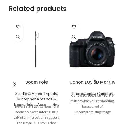
Related products
Boom Pole
Canon EOS 5D Mark IV
Studio & Video Tripods
,
Photography
,
Cameras
Canon EOS 5D Mark IV
. No
Το
Microphone Stands &
matter what you’re shooting,
Boom Poles
,
Accessories
Boya
BY-PB25
.
Carbon fibre
be assured of
boom pole with internal XLR
uncompromising image
cable for microphone support.
quality and a thoroughly
The Boya BY-BP25 Carbon
professional performance.
AP
Fibre Boom pole features 3
ξε