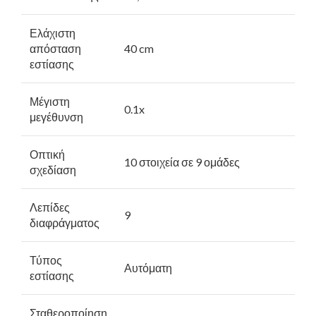
Ελάχιστη
απόσταση
40 cm
εστίασης
Μέγιστη
0.1x
μεγέθυνση
Οπτική
10 στοιχεία σε 9 ομάδες
σχεδίαση
Λεπίδες
9
διαφράγματος
Τύπος
Αυτόματη
εστίασης
Σταθεροποίηση