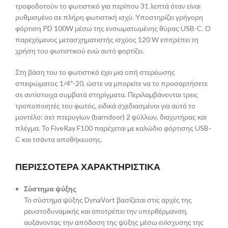
τροφοδοτούν το φωτιστικό για περίπου 31 λεπτά όταν είναι
ρυθμισμένο σε πλήρη φωτιστική ισχύ. Υποστηρίζει γρήγορη
φόρτιση PD 100W μέσω της ενσωματωμένης θύρας USB-C. Ο
παρεχόμενος μετασχηματιστής ισχύος 120 W επιτρέπει τη
χρήση του φωτιστικού ενώ αυτό φορτίζει.
Στη βάση του το φωτιστικό έχει μια οπή στερέωσης
σπειρώματος 1/4″-20, ώστε να μπορείτε να το προσαρτήσετε
σε αντίστοιχα συμβατά στηρίγματα. Περιλαμβάνονται τρεις
τροποποιητές του φωτός, ειδικά σχεδιασμένοι για αυτό το
μοντέλο: σετ πτερυγίων (barndoor) 2 φύλλων, διαχυτήρας και
πλέγμα. Το FiveRay F100 παρέχεται με καλώδιο φόρτισης USB-
C και τσάντα αποθήκευσης.
ΠΕΡΙΣΣΟΤΕΡΑ ΧΑΡΑΚΤΗΡΙΣΤΙΚΑ
Σύστημα ψύξης
Το σύστημα ψύξης DynaVort βασίζεται στις αρχές της
ρευστοδυναμικής και αποτρέπει την υπερθέρμανση,
αυξάνοντας την απόδοση της ψύξης μέσω ενίσχυσης της