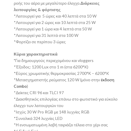
ροής του αέρα με μεγαλύτερο έλεγχο.
Διάρκειες
λειτουργίας & φόρτισης
*Λειτουργεί για 5 ώρες και 40 λεπτά στα 10 W
*Λειτουργεί για 2 ώρες και 10 λεπτά στα 25 W
*Λειτουργεί για 1 ώρα και 4 λεπτά στα 50 W
*Λειτουργεί για 31 λεπτά στα 100 W
*Φορτίζει σε περίπου 3 ώρες
Κύρια χαρακτηριστικά
*
Για δημιουργούς περιεχομένου και vloggers
*Έξοδος: 1200 Lux στο 1 m (στα 6200°K)
*Εύρος χρωματικής θερμοκρασίας 2700°Κ – 6200°K
*Μετασχηματιστής ρεύματος 120 W (μόνο στην
έκδοση
Combo
)
*Δείκτες CRI 96 και TLCI 97
*Διαισθητικός επιλογέας επάνω στο φωτιστικό για εύκολο
έλεγχο των λειτουργιών του
*Ισχύς 30 W Pro RGB με 148 λυχνίες RGB
*Συνολικά 324 λυχνίες LED
*Η ενσωματωμένη λαβή ταιριάζει τέλεια στο χέρι σας