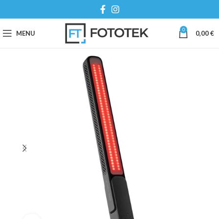
0
MENU
0,00
€