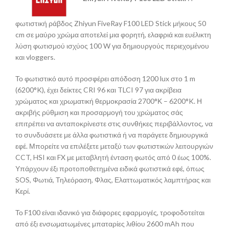
φωτιστική ράβδος Zhiyun FiveRay F100 LED Stick μήκους 50
cm σε μαύρο χρώμα αποτελεί μια φορητή, ελαφριά και ευέλικτη
λύση φωτισμού ισχύος 100 W για δημιουργούς περιεχομένου
και vloggers.
Το φωτιστικό αυτό προσφέρει απόδοση 1200 lux στο 1 m
(6200°K), έχει δείκτες CRI 96 και TLCI 97 για ακρίβεια
χρώματος και χρωματική θερμοκρασία 2700°Κ – 6200°K. Η
ακριβής ρύθμιση και προσαρμογή του χρώματος σάς
επιτρέπει να ανταποκρίνεστε στις συνθήκες περιβάλλοντος, να
το συνδυάσετε με άλλα φωτιστικά ή να παράγετε δημιουργικά
εφέ. Μπορείτε να επιλέξετε μεταξύ των φωτιστικών λειτουργιών
CCT, HSI και FX με μεταβλητή ένταση φωτός από 0 έως 100%.
Υπάρχουν έξι προτοποθετημένα ειδικά φωτιστικά εφέ, όπως
SOS, Φωτιά, Τηλεόραση, Φλας, Ελαττωματικός λαμπτήρας και
Κερί.
Το F100 είναι ιδανικό για διάφορες εφαρμογές, τροφοδοτείται
από έξι ενσωματωμένες μπαταρίες λιθίου 2600 mAh που