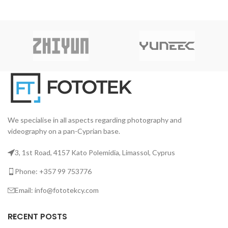
βιδωτό ντουί E26 / 27, είναι
LED ισχύος 100W, με
L
εύκολο να παραβλέψουμε την
επανασχεδιασμένο chipset για
1
πληθώρα των δυνατοτήτων
αυξημένη ποιότητα χρώματος
ch
που μπορεί να προσφέρει ο
και φασματική αναπαραγωγή,
λαμπτήρας Aputure Accent
με ενσωματωμένα χειριστήρια
B7C LED RGBWW.
και την πλήρη ευελιξία χρήσης
εν
εξαρτημάτων που προσφέρει η
μοντούρα Bowens.
εξ
We specialise in all aspects regarding photography and
videography on a pan-Cyprian base.
3, 1st Road, 4157 Kato Polemidia, Limassol, Cyprus
Phone: +357 99 753776
Email: info@fototekcy.com
RECENT POSTS