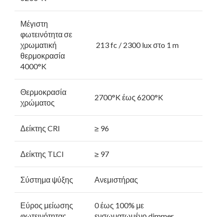
Μέγιστη
φωτεινότητα σε
χρωματική
213 fc / 2300 lux στo 1 m
θερμοκρασία
4000°K
Θερμοκρασία
2700°K έως 6200°K
χρώματος
Δείκτης CRI
≥ 96
Δείκτης TLCI
≥ 97
Σύστημα ψύξης
Ανεμιστήρας
Εύρος μείωσης
0 έως 100% με
φωτεινότητας
ενσωματωμένο dimmer