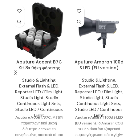
Aputure Accent B7C
Aputure Amaran 100d
A
Kit 8x θήκη φόρτισης
S LED (EU version)
Studio & Lighting
,
Studio & Lighting
,
External Flash & LED
,
External Flash & LED
,
Reporter LED / Film Light
,
Reporter LED / Film Light
,
R
Studio Light
,
Studio
Studio Light
,
Studio
Continuous Light Sets
,
Continuous Light Sets
,
Studio LED / Continuous
Studio LED / Continuous
S
Light
Light
Aputure Accent B7C.
Με την
Aputure Amaran 100d S LED
A
παραπλανητικά μικρή
(EU version).
Το Amaran COB
(E
διάμετρο 7 cm και το
100d S είναι ένα εξαιρετικά
συνηθισμένο, οικιακού τύπου
συμπαγές φωτιστικό Daylight
σ