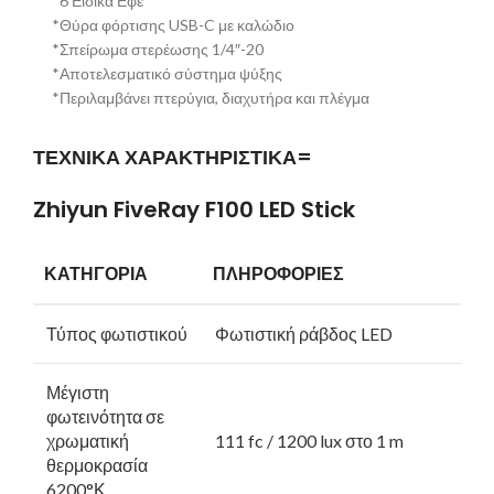
*6 Ειδικά Εφέ
*Θύρα φόρτισης USB-C με καλώδιο
*Σπείρωμα στερέωσης 1/4″-20
*Αποτελεσματικό σύστημα ψύξης
*Περιλαμβάνει πτερύγια, διαχυτήρα και πλέγμα
ΤΕΧΝΙΚΑ ΧΑΡΑΚΤΗΡΙΣΤΙΚΑ=
Zhiyun
FiveRay
F100
LED
Stick
ΚΑΤΗΓΟΡΙΑ
ΠΛΗΡΟΦΟΡΙΕΣ
Τύπος φωτιστικού
Φωτιστική ράβδος LED
Μέγιστη
φωτεινότητα σε
χρωματική
111 fc / 1200 lux στο 1 m
θερμοκρασία
6200°Κ