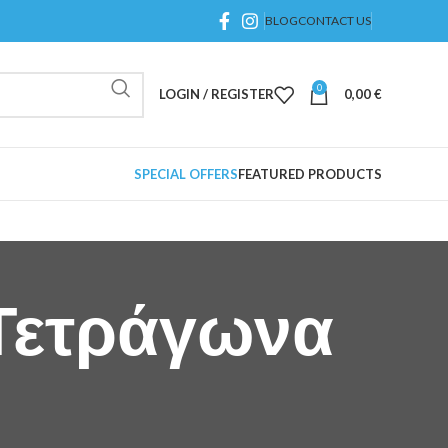
BLOG
CONTACT US
0
LOGIN / REGISTER
0,00
€
SPECIAL OFFERS
FEATURED PRODUCTS
 Τετράγωνα