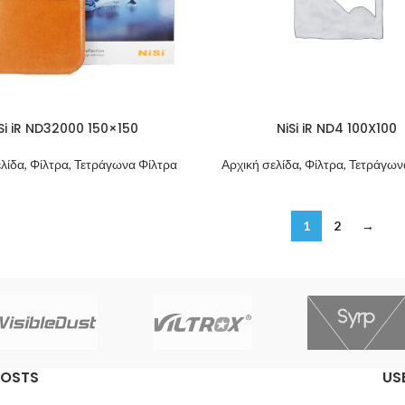
Si iR ND32000 150×150
NiSi iR ND4 100X100
λίδα, Φίλτρα, Τετράγωνα Φίλτρα
Αρχική σελίδα, Φίλτρα, Τετράγω
1
2
→
POSTS
US