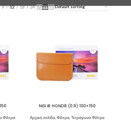
9
12
18
24
×150
NiSi iR HGND8 (0.9) 100×150
να Φίλτρα
Αρχική σελίδα, Φίλτρα, Τετράγωνα Φίλτρα