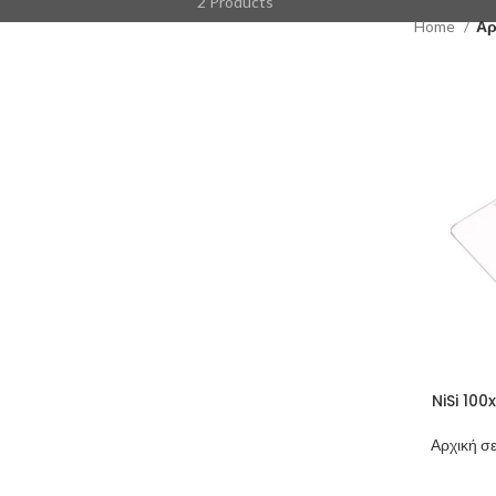
2 Products
Home
Αρ
NiSi 10
Αρχική σε