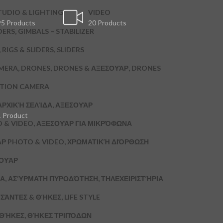
TUDIO & LIGHTING
VIDEO
5 Products
20 Products
DERS, GIMBALS – STABILIZER
RIGS & SLIDERS, SLIDERS
MERA, DRONES, DRONES & ΑΞΕΣΟΥΆΡ, DRONES
CTION CAMERA
ΑΡΧΙΚΉ ΣΕΛΊΔΑ, ΑΞΕΣΟΥΆΡ
1 Product
 & VIDEO, ΑΞΕΣΟΥΆΡ ΓΙΑ ΜΙΚΡΌΦΩΝΑ
ΆΡ PHOTO & VIDEO, ΧΡΩΜΑΤΙΚΉ ΔΙΌΡΘΩΣΗ
ΣΟΥΆΡ
Α, ΑΣΎΡΜΑΤΗ ΠΥΡΟΔΌΤΗΣΗ, ΤΗΛΕΧΕΙΡΙΣΤΉΡΙΑ
ΣΆΝΤΕΣ & ΘΉΚΕΣ, LIFE STYLE
& ΘΉΚΕΣ, ΘΉΚΕΣ ΤΡΙΠΌΔΩΝ