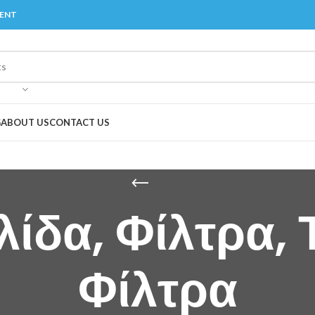
MENT
G
ABOUT US
CONTACT US
λίδα, Φίλτρα,
Φίλτρα