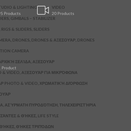
TUDIO & LIGHTING
VIDEO
5 Products
20 Products
DERS, GIMBALS – STABILIZER
RIGS & SLIDERS, SLIDERS
MERA, DRONES, DRONES & ΑΞΕΣΟΥΆΡ, DRONES
CTION CAMERA
ΑΡΧΙΚΉ ΣΕΛΊΔΑ, ΑΞΕΣΟΥΆΡ
1 Product
 & VIDEO, ΑΞΕΣΟΥΆΡ ΓΙΑ ΜΙΚΡΌΦΩΝΑ
ΆΡ PHOTO & VIDEO, ΧΡΩΜΑΤΙΚΉ ΔΙΌΡΘΩΣΗ
ΣΟΥΆΡ
Α, ΑΣΎΡΜΑΤΗ ΠΥΡΟΔΌΤΗΣΗ, ΤΗΛΕΧΕΙΡΙΣΤΉΡΙΑ
ΣΆΝΤΕΣ & ΘΉΚΕΣ, LIFE STYLE
& ΘΉΚΕΣ, ΘΉΚΕΣ ΤΡΙΠΌΔΩΝ