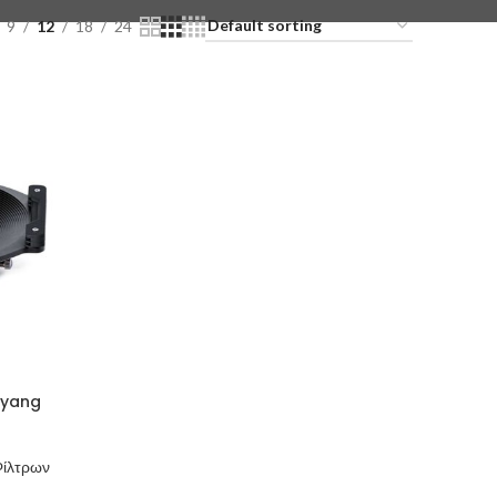
9
12
18
24
myang
Φίλτρων