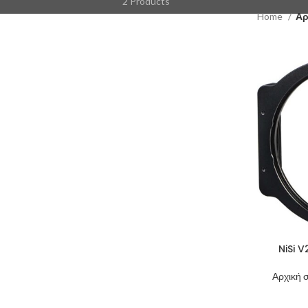
2 Products
Home
Αρ
NiSi V
Αρχική 