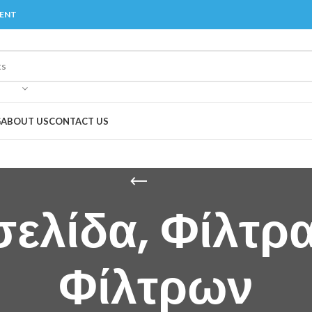
MENT
G
ABOUT US
CONTACT US
σελίδα, Φίλτρα
Φίλτρων