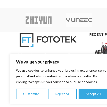
RECENT 
We specialise in all aspects regarding
photography and videography on a pan-Cyprian
We value your privacy
base.
We use cookies to enhance your browsing experience, serve
3, 1st Road, 4157 Kato Polemidia, Limassol,
personalized ads or content, and analyze our traffic. By
Cyprus
clicking "Accept All", you consent to our use of cookies.
Phone: +357 99 753776
Customize
Reject All
Accept All
Email: info@fototekcy.com