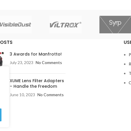
POSTS
US
3 Awards for Manfrotto!
P
July 23, 2023
No Comments
R
T
XUME Lens Filter Adapters
C
– Handle the Freedom
June 10, 2023
No Comments