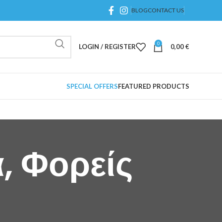
BLOG
CONTACT US
0
LOGIN / REGISTER
0,00
€
SPECIAL OFFERS
FEATURED PRODUCTS
, Φορείς