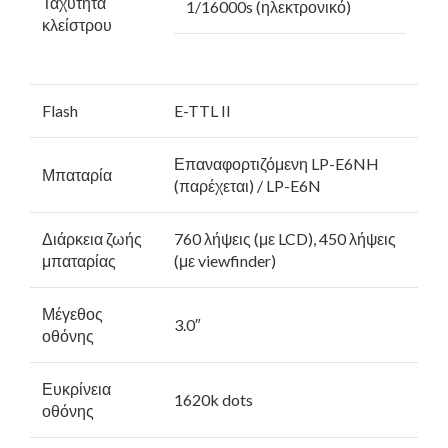
Ταχύτητα
1/16000s (ηλεκτρονικό)
κλείστρου
Flash
E-TTL II
Επαναφορτιζόμενη LP-E6NH
Μπαταρία
(παρέχεται) / LP-E6N
Διάρκεια ζωής
760 λήψεις (με LCD), 450 λήψεις
μπαταρίας
(με viewfinder)
Μέγεθος
3.0″
οθόνης
Ευκρίνεια
1620k dots
οθόνης