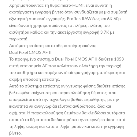
Χρησιμοποιώντας τη θύρα micro-HDMI, είναι δυνατή η
ακατέργαστη εγγραφή βίντεο όταν συνδυάζεται με μια συμβατή
εξωτερική συσκευή εγγραφής. ProRes RAW έως και 6K 60p
είναι δυνατή χρησιμοποιώντας το πλήρες πλάτος του
αισθητήρα καθώς και την ακατέργαστη εγγραφή 3,7K με
περικοπή.
Αυτόματη εστίαση και σταθεροποίηση εικόνας
Dual Pixel CMOS AF II
Το προηγμένο σύστημα Dual Pixel CMOS AF II διαθέτει 1053
αυτόματα σημεία AF που καλύπτουν ολόκληρη την περιοχή
του αισθητήρα και παρέχουν ιδιαίτερα γρήγορη, απόκριση και
ακριβή απόδοση εστίασης.
Αυτό το σύστημα εστίασης ανίχνευσης φάσης διαθέτει επίσης
βελτιωμένη ανίχνευση και παρακολούθηση θέματος, που
επωφελείται από την τεχνολογία βαθιάς εκμάθησης, με την
ικανότητα να αναγνωρίζει έξυπνα ανθρώπους, ζώα και
οχήματα. Η παρακολούθηση θεμάτων θα κλειδώσει αυτόματα
σε αυτά τα θέματα και θα διατηρήσει την ευκρινή εστίαση κατά
τη λήψη, ακόμη και κατά τη λήψη ριπών και κατά την εγγραφή
βίντεο.