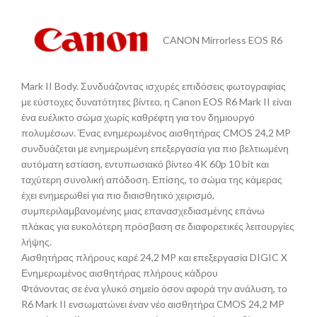
CANON Mirrorless EOS R6
Mark II Body. Συνδυάζοντας ισχυρές επιδόσεις φωτογραφίας
με εύστοχες δυνατότητες βίντεο, η Canon EOS R6 Mark II είναι
ένα ευέλικτο σώμα χωρίς καθρέφτη για τον δημιουργό
πολυμέσων. Ένας ενημερωμένος αισθητήρας CMOS 24,2 MP
συνδυάζεται με ενημερωμένη επεξεργασία για πιο βελτιωμένη
αυτόματη εστίαση, εντυπωσιακό βίντεο 4K 60p 10 bit και
ταχύτερη συνολική απόδοση. Επίσης, το σώμα της κάμερας
έχει ενημερωθεί για πιο διαισθητικό χειρισμό,
συμπεριλαμβανομένης μιας επανασχεδιασμένης επάνω
πλάκας για ευκολότερη πρόσβαση σε διαφορετικές λειτουργίες
λήψης.
Αισθητήρας πλήρους καρέ 24,2 MP και επεξεργασία DIGIC X
Ενημερωμένος αισθητήρας πλήρους κάδρου
Φτάνοντας σε ένα γλυκό σημείο όσον αφορά την ανάλυση, το
R6 Mark II ενσωματώνει έναν νέο αισθητήρα CMOS 24,2 MP