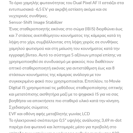
Το όριο χαμηλής φωτεινότητας του Dual Pixel AF II εστιάζει στα
εντυπωσιακά -6,5 EV για ακριβή εστίαση ακόμα και σε
νυχτερινές συνθήκες.
Sensor-Shift Image Stabilizer
Ένας σταθεροποιητής εικόνας στο σώμα (IBIS) διορθώνει έως
και 7 στάσεις ανεπιθύμητου κουνήματος της κάμερας κατά τη
λήψη στο χέρι, συμβάλλοντας στη λήψη χειρός σε συνθήκες
χαμηλού φωτισμού και στη μείωση του κουνήματος κατά την
εγγραφή βίντεο. Αυτό το σύστημα 5 αξόνων μπορεί επίσης να
χρησιμοποιηθεί σε συνδυασμό με φακούς που διαθέτουν
οπτικό σταθεροποιητή εικόνας για αντιστάθμιση έως και 8
στάσεων κουνήματος της κάμερας ανάλογα με τον
συγκεκριμένο φακό που χρησιμοποιείται. Επιπλέον, το Movie
Digital IS χρησιμοποιεί τις μεθόδους σταθεροποίησης οπτικής
και μετατόπισης αισθητήρα μαζί με το ψηφιακό IS για να σας
βοηθήσει να αποκτήσετε πιο σταθερό υλικό κατά την κίνηση.
Σχεδιασμός σώματος
EVF και οθόνη αφής μεταβλητής γωνίας LCD
Το ηλεκτρονικό σκόπευτρο 0,5″ υψηλής ανάλυσης 3,69 m-dot
παρέχει ένα φωτεινό και λεπτομερές μέσο για προβολή στο