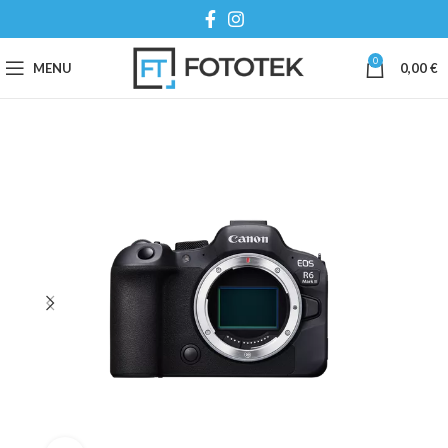
0
MENU
0,00
€