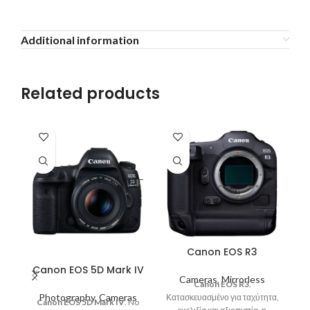
Additional information
Related products
Canon EOS R3
Canon EOS 5D Mark IV
Cameras
,
Mirrorless
Canon EOS R3
.
Photography
,
Cameras
Κατασκευασμένο για ταχύτητα,
Canon EOS 5D Mark IV
. No
Το