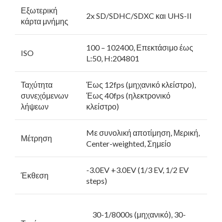
Εξωτερική
2x SD/SDHC/SDXC και UHS-II
κάρτα μνήμης
100 – 102400, Επεκτάσιμο έως
ISO
L:50, H:204801
Ταχύτητα
Έως 12fps (μηχανικό κλείστρο),
συνεχόμενων
Έως 40fps (ηλεκτρονικό
λήψεων
κλείστρο)
Mε συνολική αποτίμηση, Μερική,
Μέτρηση
Center-weighted, Σημείο
-3.0EV +3.0EV (1/3 EV, 1/2 EV
Έκθεση
steps)
30-1/8000s (μηχανικό), 30-