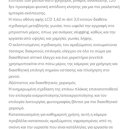
επίπεδο των ματιών και ο γρήγορος ρυθμός ανανέωσης 120
fps προσφέρει φυσική απόδοση κίνησης για μια πιο ρεαλιστική
εμπειρία σκόπευσης.
Η πίσω οθόνη αφής LCD 1,62 m-dot 3,0 ιντσών διαθέτει
σχεδιασμό μεταβλητής γωνίας που ωφελεί την εγγραφή στο
μπροστινό μέρος, όπως για ανάγκες vlogging, καθώς και την
εργασία από υψηλές και χαμηλές γωνίες λήψης.
Ο εκλεπτυσμένος σχεδιασμός του αμαξώματος ενσωματώνει
τέσσερις διακριτούς επιλογείς ελέγχου σε όλο το σώμα για
διαισθητικό απτικό έλεγχο και ένα χειριστήριο joystick
χρησιμοποιείται στο πίσω μέρος της κάμερας για γρήγορη και
διαισθητική επιλογή σημείου εστίασης και πλοήγηση στο
μενού.
Αξιόπιστος και διαισθητικός χειρισμός
Η ενημερωμένη σχεδίαση της επάνω πλάκας επανατοποθετεί
τον επιλογέα ενεργοποίησης/απενεργοποίησης και τον
επιλογέα λειτουργίας φωτογραφίας/βίντεο για πιο διαισθητικό
χειρισμό.
Κατασκευασμένη για καθημερινή χρήση, αυτή η κάμερα
προβάλλει κατασκευές αμαξώματος σφραγισμένες από τη
σκόνη και την υγρασία που είναι κατάλληλες για εργασία σε