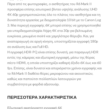
Πέρα από τις φωτογραφίες, ο αισθητήρας του R6 Mark II
προσφέρει επίσης εσωτερικό βίντεο υψηλής ανάλυσης UHD
4K 60p χρησιμοποιώντας όλο το πλάτος του αισθητήρα και τη
δυνατότητα εργασίας με δειγματοληψία 10 bit με το Canon Log
3. Μια περιοχή εγγραφής 6K μπορεί επίσης να χρησιμοποιηθεί
για υπερδειγματοληψία Λήψη 4K στα 30p για βελτιωμένη
ευκρίνεια, μειωμένο moiré και χαμηλότερο θόρυβο. Και, για
αναπαραγωγή σε αργή κίνηση, υποστηρίζεται εγγραφή 180p
σε ανάλυση έως και Full HD.
Η εγγραφή HDR-PQ είναι επίσης δυνατή, για παραγωγή HDR
εντός της κάμερας και εξωτερική εγγραφή, μέσω της θύρας
micro-HDMI, η οποία υποστηρίζει καθαρή έξοδο 6K έως και 60
fps. Επίσης, είναι δυνατοί και απεριόριστοι χρόνοι εγγραφής και
το R6 Mark II διαθέτει θύρες μικροφώνου και ακουστικών,
καθώς και παπούτσι πολλαπλών λειτουργιών για
συμβατότητα με φαρδιά αξεσουάρ.
ΠΕΡΙΣΣΟΤΕΡΑ ΧΑΡΑΚΤΗΡΙΣΤΙΚΑ
Εξωτερική ακατέργαστη εγγραφή 6K