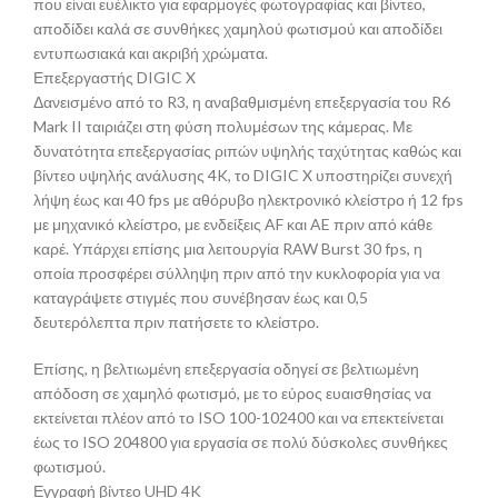
που είναι ευέλικτο για εφαρμογές φωτογραφίας και βίντεο,
αποδίδει καλά σε συνθήκες χαμηλού φωτισμού και αποδίδει
εντυπωσιακά και ακριβή χρώματα.
Επεξεργαστής DIGIC X
Δανεισμένο από το R3, η αναβαθμισμένη επεξεργασία του R6
Mark II ταιριάζει στη φύση πολυμέσων της κάμερας. Με
δυνατότητα επεξεργασίας ριπών υψηλής ταχύτητας καθώς και
βίντεο υψηλής ανάλυσης 4K, το DIGIC X υποστηρίζει συνεχή
λήψη έως και 40 fps με αθόρυβο ηλεκτρονικό κλείστρο ή 12 fps
με μηχανικό κλείστρο, με ενδείξεις AF και AE πριν από κάθε
καρέ. Υπάρχει επίσης μια λειτουργία RAW Burst 30 fps, η
οποία προσφέρει σύλληψη πριν από την κυκλοφορία για να
καταγράψετε στιγμές που συνέβησαν έως και 0,5
δευτερόλεπτα πριν πατήσετε το κλείστρο.
Επίσης, η βελτιωμένη επεξεργασία οδηγεί σε βελτιωμένη
απόδοση σε χαμηλό φωτισμό, με το εύρος ευαισθησίας να
εκτείνεται πλέον από το ISO 100-102400 και να επεκτείνεται
έως το ISO 204800 για εργασία σε πολύ δύσκολες συνθήκες
φωτισμού.
Εγγραφή βίντεο UHD 4K