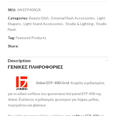
SKU:
JIN EFP400GR
Categories:
Beauty Dish
,
External Flash Accessories
,
Light
Shapers
,
Light Stand Accessories
,
Studio & Lighting
,
Studio
Flash
Tag:
Featured Products
Share:
Description
ΓΕΝΙΚΕΣ ΠΛΗΡΟΦΟΡΙΕΣ
Jinbei EFP-400 Grid.
Κυψέλη σχεδιασμένη
για το ειδικό softbox του φωτιστικού led panel EFP-400 της
Jinbei. Ευέλικτος σχεδιασμός φωτισμού για λήψεις μόδας,
πορτραίτου και glamour.
Η κυψέλη προσαρμόζεται με Velcro στο
softbox EFP-400
και