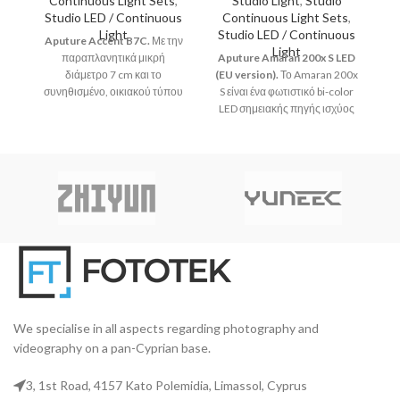
Continuous Light Sets
,
Studio Light
,
Studio
Studio LED / Continuous
Continuous Light Sets
,
Light
Studio LED / Continuous
Aputure Accent B7C.
Με την
AP
Light
παραπλανητικά μικρή
Aputure Amaran 200x S LED
ξε
διάμετρο 7 cm και το
(EU version).
Το Amaran 200x
συνηθισμένο, οικιακού τύπου
S είναι ένα φωτιστικό bi-color
βιδωτό ντουί E26 / 27, είναι
LED σημειακής πηγής ισχύος
εύκολο να παραβλέψουμε την
200W με επανασχεδιασμένο
πληθώρα των δυνατοτήτων
chipset για αυξημένη ποιότητα
που μπορεί να προσφέρει ο
χρώματος και φασματική
λαμπτήρας Aputure Accent
αναπαραγωγή, με
B7C LED RGBWW.
ενσωματωμένα χειριστήρια και
την πλήρη ευελιξία χρήσης
εξαρτημάτων που προσφέρει η
μοντούρα Bowens
.
We specialise in all aspects regarding photography and
videography on a pan-Cyprian base.
3, 1st Road, 4157 Kato Polemidia, Limassol, Cyprus