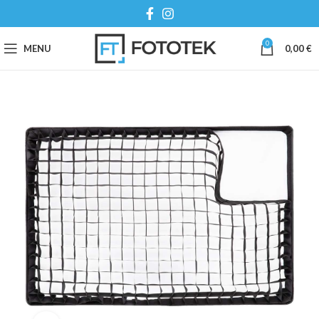
0
MENU
0,00
€