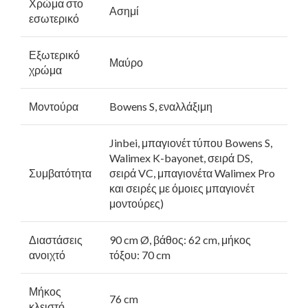
Χρώμα στο
Ασημί
εσωτερικό
Εξωτερικό
Μαύρο
χρώμα
Μοντούρα
Bowens S, εναλλάξιμη
Jinbei, μπαγιονέτ τύπου Bowens S,
Walimex K-bayonet, σειρά DS,
Συμβατότητα
σειρά VC, μπαγιονέτα Walimex Pro
και σειρές με όμοιες μπαγιονέτ
μοντούρες)
Διαστάσεις
90 cm Ø, βάθος: 62 cm, μήκος
ανοιχτό
τόξου: 70 cm
Μήκος
76 cm
κλειστό