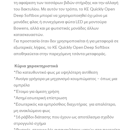
τη αφαίρεση των τεσσάρων βιδών στήριξης και την αλλαγή
του δακτυλίου. Με αυτόν τον τρόπο, το KE Quickly Open
Deep Softbox μπορεί να χρησιμοποιηθεί όχι μόνο με
μονάδες φλας ή συνεχόμενα φώτα LED με μοντούρα
Bowens, αλλά και με φωτιστικές μονάδες άλλων
κατασκευαστών.
Για προστασία όταν δεν χρησιμοποιείται ή για μεταφορά σε
εξωτερικές λήψεις, το KE Quickly Open Deep Softbox
αποθηκεύεται στην παρεχόμενη τσάντα μεταφοράς.
Κύρια χαρακτηριστικά
*Πιο κατευθυντικό φως με υψηλότερη αντίθεση
*Ανοίγει γρήγορα με μηχανισμό κουμπώματος – όπως μια
ομπρέλα
*Έτοιμο για άμεση χρήση
*Ασημί εσωτερική επίστρωση
*Εσωτερικός και εμπρόσθιος διαχυτήρας για απαλότερο,
μη ανακλώμενο φως
*16 ράβδοι διάτασης που έχουν ως αποτέλεσμα σχεδόν
στρογγυλό σχήμα
*Φυσικές, στρογγυλές αντανακλάσεις ματιών στα πορτρέτα