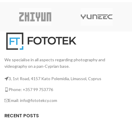
χρώματος και φασματική
αναπαραγωγή, με
ενσωματωμένα χειριστήρια και
την πλήρη ευελιξία χρήσης
εξαρτημάτων που προσφέρει η
μοντούρα Bowens
.
We specialise in all aspects regarding photography and
videography on a pan-Cyprian base.
3, 1st Road, 4157 Kato Polemidia, Limassol, Cyprus
Phone: +357 99 753776
Email: info@fototekcy.com
RECENT POSTS