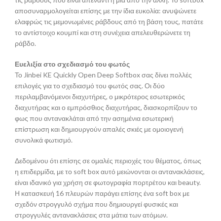
αποσυναρμολογείται επίσης με την ίδια ευκολία: ανυψώνετε
ελαφρώς τις μεμονωμένες ράβδους από τη βάση τους, πατάτε
το αντίστοιχο κουμπί και στη συνέχεια απελευθερώνετε τη
ράβδο.
Ευελιξία στο σχεδιασμό του φωτός
Το Jinbei KE Quickly Open Deep Softbox σας δίνει πολλές
επιλογές για το σχεδιασμό του φωτός σας. Οι δύο
περιλαμβανόμενοι διαχυτήρες, ο μικρότερος εσωτερικός
διαχυτήρας και ο εμπρόσθιος διαχυτήρας, διασκορπίζουν το
φως που αντανακλάται από την ασημένια εσωτερική
επίστρωση και δημιουργούν απαλές σκιές με ομοιογενή
συνολικά φωτισμό.
Δεδομένου ότι επίσης σε ομαλές περιοχές του θέματος, όπως
η επιδερμίδα, με το soft box αυτό μειώνονται οι αντανακλάσεις,
είναι ιδανικό για χρήση σε φωτογραφία πορτρέτου και beauty.
Η κατασκευή 16 πλευρών παράγει επίσης ένα soft box με
σχεδόν στρογγυλό σχήμα που δημιουργεί φυσικές και
στρογγυλές αντανακλάσεις στα μάτια των ατόμων.