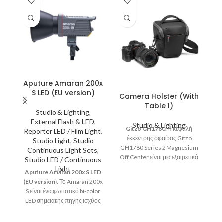
Aputure Amaran 200x
S LED (EU version)
Camera Holster (With
Table 1)
Studio & Lighting
,
Το
External Flash & LED
,
Studio & Lighting
Gitzo GH1780.
Η κεφαλή
Reporter LED / Film Light
,
έκκεντρης σφαίρας Gitzo
Studio Light
,
Studio
GH1780 Series 2 Magnesium
Continuous Light Sets
,
Off Center είναι μια εξαιρετικά
Studio LED / Continuous
ομαλή, επαγγελματικής
AP
Light
Aputure Amaran 200x S LED
κατηγορίας κεφαλή τριπόδου,
ξε
(EU version).
Το Amaran 200x
κατασκευασμένη από ελαφρύ,
S είναι ένα φωτιστικό bi-color
υψηλής ποιότητας μαγνήσιο.
LED σημειακής πηγής ισχύος
200W με επανασχεδιασμένο
chipset για αυξημένη ποιότητα