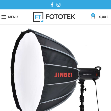
0
MENU
0,00
€