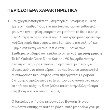
ΠΕΡΙΣΣΟΤΕΡΑ ΧΑΡΑΚΤΗΡΙΣΤΙΚΑ
Εάν χρησιμοποιήσετε την συμπεριλαμβανόμενη κυψέλη
έχετε στη διάθεσή σας ένα πιο έντονο, πιο κατευθυντικό
φως. Με την κυψέλη μπορείτε να φωτίσετε το θέμα σας με
μεγαλύτερη ακρίβεια και έλεγχο. Όταν χρησιμοποιήσετε την
κυψέλη χωρίς διαχυτήρες, τότε θα πάρετε πιο σκληρή και
υψηλή αντίθεση και ακόμη πιο κατευθυντικό φως.
Σταθερό, στιβαρό και ευέλικτο στην καθημερινή χρήση
Το KE Quickly Open Deep Softbox 90 ξεχωρίζει για την
στερεή και στιβαρή κατασκευή ομπρέλας με πτερύγια
εξαερισμού στο πίσω μέρος, προκειμένου να αποφευχθεί η
συσσώρευση θερμότητας κατά την εργασία. Οι ράβδοι
διάτασης στηρίζονται σε τσέπες που βρίσκονται στο άκρο
το soft box κι έχουν 5 cm βάθος και από την άλλη πλευρά
στη βάση του δακτυλίου στήριξης.
Ο δακτύλιος στήριξης με μοντούρα Bowens S-type
συνδέεται επίσης σε αυτή τη βάση. Αυτό μπορεί να γίνει με