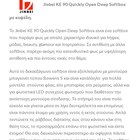
Jinbei KE 90 Quickly Open Deep Softbox
με κυψέλη.
Το Jinbei KE 90 Quickly Open Deep Softbox είναι ένα softbox
που παράγει φως με απαλό χαρακτήρα ιδανικό για λήψεις
μόδας, beauty, glamour και πορτραίτου. Σε αντίθεση με άλλα
softbox, παρέχει ακόμη πιο κατευθυντικό φως με υψηλότερη
αντίθεση και πιο έντονες σκιές στο θέμα.
Αυτό το δεκαεξάγωνο softbox είναι εξοπλισμένο με μοντούρα
μπαγιονέτ τύπου Bowens S και είναι κατάλληλο για πολλά
μοντέλα στούντιο φλας, είτε μπαταρίας είτε ρεύματος, αλλά και
για φωτιστικά LED συνεχούς φωτισμού που διαθέτουν την
αντίστοιχη μοντούρα σύνδεσης. Το στήσιμό του είναι πολύ
εύκολο και γίνεται μέσα σε λίγα δευτερόλεπτα και επομένως
είναι πάντοτε έτοιμο για χρήση, εντός ή εκτός στούντιο. Απλά
τεντώνετε τις ράβδους διάτασης έως ότου κάνουν κλικ στη
θέση τους, το προσαρμόζετε επάνω στο φωτιστικό και είστε
έτοιμοι! Θα σας διευκολύνει περισσότερο αν σφίγγετε πάντα
τις ράβδους που είναι απέναντι η μία από την άλλη. Το softbox