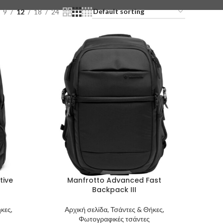
9
12
18
24
tive
Manfrotto Advanced Fast
Backpack III
κες,
Αρχική σελίδα, Τσάντες & Θήκες,
Φωτογραφικές τσάντες