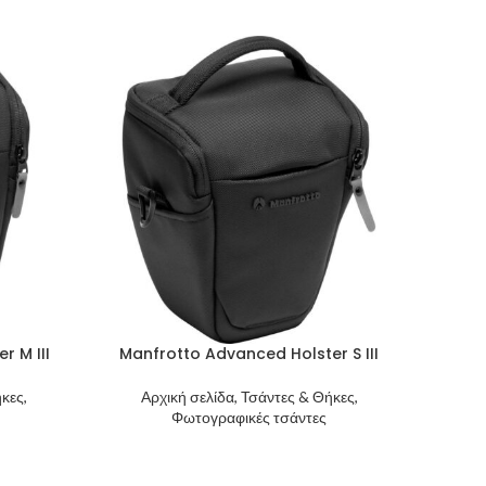
r M III
Manfrotto Advanced Holster S III
κες,
Αρχική σελίδα, Τσάντες & Θήκες,
Φωτογραφικές τσάντες