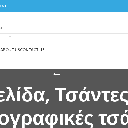
MENT
G
ABOUT US
CONTACT US
ελίδα, Τσάντες
ογραφικές τσά