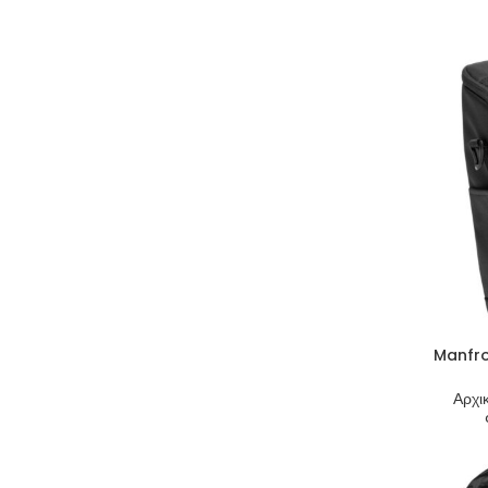
Manfro
Αρχι