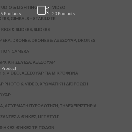
TUDIO & LIGHTING
VIDEO
5 Products
20 Products
DERS, GIMBALS – STABILIZER
RIGS & SLIDERS, SLIDERS
MERA, DRONES, DRONES & ΑΞΕΣΟΥΆΡ, DRONES
CTION CAMERA
ΑΡΧΙΚΉ ΣΕΛΊΔΑ, ΑΞΕΣΟΥΆΡ
1 Product
 & VIDEO, ΑΞΕΣΟΥΆΡ ΓΙΑ ΜΙΚΡΌΦΩΝΑ
ΆΡ PHOTO & VIDEO, ΧΡΩΜΑΤΙΚΉ ΔΙΌΡΘΩΣΗ
ΣΟΥΆΡ
Α, ΑΣΎΡΜΑΤΗ ΠΥΡΟΔΌΤΗΣΗ, ΤΗΛΕΧΕΙΡΙΣΤΉΡΙΑ
ΣΆΝΤΕΣ & ΘΉΚΕΣ, LIFE STYLE
& ΘΉΚΕΣ, ΘΉΚΕΣ ΤΡΙΠΌΔΩΝ