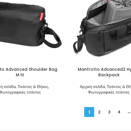
to Advanced Shoulder Bag
Manfrotto Advanced2 Hy
M III
Backpack
κή σελίδα, Τσάντες & Θήκες,
Αρχική σελίδα, Τσάντες & Θή
Φωτογραφικές τσάντες
Φωτογραφικές τσάντες
1
2
3
4
→