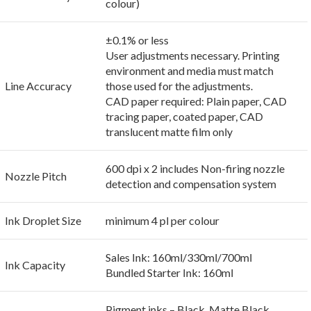
colour)
±0.1% or less
User adjustments necessary. Printing
environment and media must match
Line Accuracy
those used for the adjustments.
CAD paper required: Plain paper, CAD
tracing paper, coated paper, CAD
translucent matte film only
600 dpi x 2 includes Non-firing nozzle
Nozzle Pitch
detection and compensation system
Ink Droplet Size
minimum 4 pl per colour
Sales Ink: 160ml/330ml/700ml
Ink Capacity
Bundled Starter Ink: 160ml
Pigment inks – Black, Matte Black,