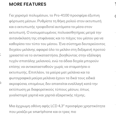
MORE FEATURES
Για χειρισμό πολυμέσων, το Pro-4100 προσφέρει έξυπνη
φόρτωση μέσων. Ρυθμίστε τη θήκη ρολού στον εκτυπωτή
και ο εκτυπωτής τροφοδοτεί αυτόματα τα μέσα στον
εκτυπωτή. Ο ενσωματωμένος πολυαισθητήρας μετρά την
αντανάκλαση της επιφάνειας και το πάχος του μέσου για να
καθορίσει τον τύπο του μέσου. Ένα σύστημα δευτερεύοντος
δοχείου μελάνης αφαιρεί όλο το μελάνι στη δεξαμενή προτού
ς
χρειαστεί να το αντικαταστήσει, βοηθώντας στην εξάλειψη
τυχόν σπατάλης μελανιού, ενώ τα άδεια δοχεία μπορούν
επίσης να αντικατασταθούν χωρίς να σταματήσει ο
εκτυπωτής. Επιπλέον, τα μαύρα ματ μελάνια και τα
φωτογραφικά μαύρα μελάνια έχουν τα δικά τους ειδικά
ά
ακροφύσια, επομένως δεν απαιτείται εναλλαγή κατά την
εκτύπωση με διαφορετικούς τύπους μέσων, όπως
γυαλιστερά χαρτιά και χαρτιά εξαιρετικής τέχνης.
Μια έγχρωμη οθόνη αφής LCD 4,3″ προσφέρει χρηστικότητα
που μοιάζει με smartphone και οι τρεις πιο