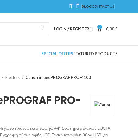
BLOG
CONTACT US
0
LOGIN / REGISTER
0,00
€
SPECIAL OFFERS
FEATURED PRODUCTS
s
Plotters
Canon imagePROGRAF PRO-4100
ePROGRAF PRO-
 Μέγιστο πλάτος εκτύπωσης: 44″ Σύστημα μελανιού LUCIA
3″ Έγχρωμη οθόνη αφής LCD Ενσωματωμένη θύρα USB για