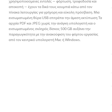
χρησιμοποιούμενες εντολές — φόρτωση, τροφοδοσία και
αποκοπή — έχουν τα δικά τους κουμπιά κάτω από τον
πίνακα λειτουργίας για γρήγορη και εύκολη πρόσβαση. Μια
ενσωματωμένη θύρα USB επιτρέπει την άμεση εκτύπωση Τα
αρχεία PDF και JPEG χωρίς την ανάγκη υπολογιστή και ο
ενσωματωμένος σκληρός δίσκος 500 GB αυξάνει την
παραγωγικότητα με την ανακούφιση του φόρτου εργασίας
από τον κεντρικό υπολογιστή Mac ή Windows.