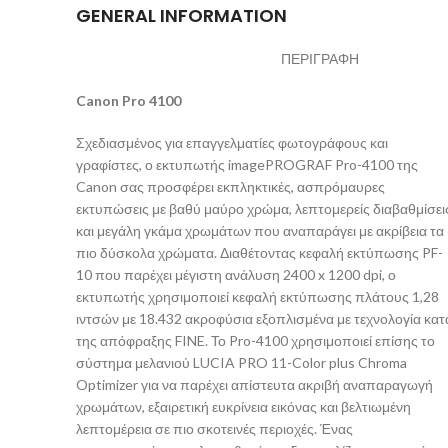
GENERAL INFORMATION
ΠΕΡΙΓΡΑΦΗ
Canon Pro 4100
Σχεδιασμένος για επαγγελματίες φωτογράφους και
γραφίστες, ο εκτυπωτής imagePROGRAF Pro-4100 της
Canon σας προσφέρει εκπληκτικές, ασπρόμαυρες
εκτυπώσεις με βαθύ μαύρο χρώμα, λεπτομερείς διαβαθμίσει
και μεγάλη γκάμα χρωμάτων που αναπαράγει με ακρίβεια τα
πιο δύσκολα χρώματα. Διαθέτοντας κεφαλή εκτύπωσης PF-
10 που παρέχει μέγιστη ανάλυση 2400 x 1200 dpi, ο
εκτυπωτής χρησιμοποιεί κεφαλή εκτύπωσης πλάτους 1,28
ιντσών με 18.432 ακροφύσια εξοπλισμένα με τεχνολογία κατ
της απόφραξης FINE. Το Pro-4100 χρησιμοποιεί επίσης το
σύστημα μελανιού LUCIA PRO 11-Color plus Chroma
Optimizer για να παρέχει απίστευτα ακριβή αναπαραγωγή
χρωμάτων, εξαιρετική ευκρίνεια εικόνας και βελτιωμένη
λεπτομέρεια σε πιο σκοτεινές περιοχές. Ένας